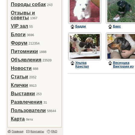
Породы собак
243
Отзывы и
советы
1367
VIP зал
Бадди
Бакс
55
Блоги
3696
Форум
212354
Питомники
1888
Объявления
23509
Ультра
Веснушка
Кристал
Виктория из
Новости
888
Цинтегро
Мышкиного
(Барон)
дома
Статьи
2052
Клички
9913
Выставки
253
Развлечения
31
Пользователи
58644
Карта
бета
Главная
Контакты
FAQ