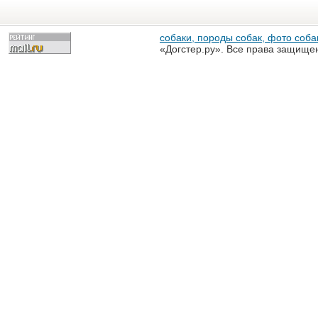
собаки, породы собак, фото собак
«Догстер.ру». Все права защище
разрешена только с письменного
«Догстер.ру»