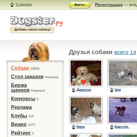
Регистрация
— влад
О портале
Добавь свою собаку!
Друзья собаки
всего 14
Собаки
18658
Стол заказов
Новинка!
Биржа
щенков
Джексон
Цея
Новинка!
Конкурсы
5
Реклама
Клубы
615
Видео
1873
Ника
Бакстер.
Рейтинг
5