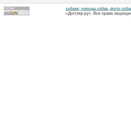
собаки, породы собак, фото собак
«Догстер.ру». Все права защище
разрешена только с письменного
«Догстер.ру»