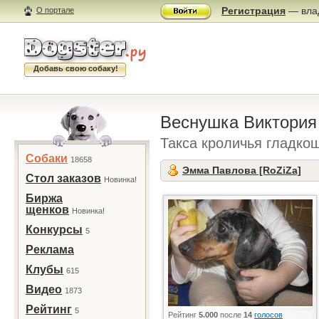
Регистрация
— влад
О портале
Добавь свою собаку!
Веснушка Виктория
Такса кроличья гладко
Собаки
18658
Эмма Павлова [RoZiZa]
Стол заказов
Новинка!
Биржа
щенков
Новинка!
Конкурсы
5
Реклама
Клубы
615
Видео
1873
Рейтинг
5
Рейтинг
5.000
после
14
голосов