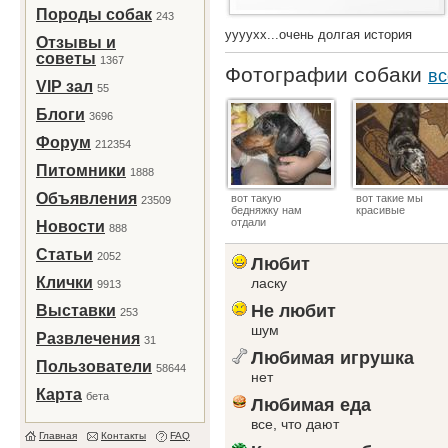
Породы собак
243
уууухх...очень долгая история
Отзывы и
советы
1367
Фотографии собаки
вс
VIP зал
55
Блоги
3696
Форум
212354
Питомники
1888
Объявления
вот такую
вот такие мы
23509
бедняжку нам
красивые
отдали
Новости
888
Статьи
2052
Любит
Клички
ласку
9913
Не любит
Выставки
253
шум
Развлечения
31
Любимая игрушка
Пользователи
58644
нет
Карта
бета
Любимая еда
все, что дают
Главная
Контакты
FAQ