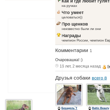
Как и где любит гулят
на ручках
Что умеет
целоваться))
Про щенков
неизвестно были ли они
Награды
чемпион России, чемпион Ев
Комментарии
1
Очаровашка! :)
16 лет, 2 месяца назад
[
Друзья собаки
всего 8
Бенадель`Т
Baltic Beauty