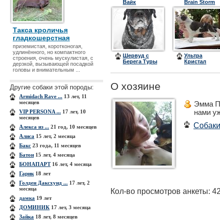
Вайк
Brain Storm
Такса кроличья
гладкошерстная
приземистая, коротконогая,
удлинённого, но компактного
Шервуд с
Ультра
строения, очень мускулистая, с
Берега Туры
Кристал
дерзкой, вызывающей посадкой
Цинтегро
головы и внимательным ...
(Барон)
О хозяине
Другие собаки этой породы:
Armidach Rave ...
13 лет, 11
месяцев
Эмма П
нами у
VIP PERSONA ...
17 лет, 10
месяцев
Собак
Алекса из ...
21 год, 10 месяцев
Алиса
15 лет, 2 месяца
Бакс
23 года, 11 месяцев
Батон
15 лет, 4 месяца
БОНАПАРТ
16 лет, 4 месяца
Гарик
18 лет
Голден Даксхунд ...
17 лет, 2
месяца
Кол-во просмотров анкеты: 4
дамка
19 лет
ДОМИНИК
17 лет, 3 месяца
Зайка
18 лет, 8 месяцев