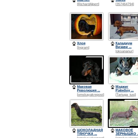
[
RichardAlpert
]
[
357464794
]
Хлоя
Каладиум
Визави ...
[
Ingram
]
[
oksananur
]
Маковая
Мэджиг
Революция ...
Рэйнбоу ...
[
omskayakrepost
]
[
Tartuga_tusj
]
ШОКОЛАДНАЯ
МАКОВОЕ
ТЯНУЧКА ...
ЗЁРНЫШКО ..