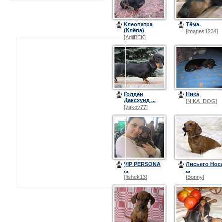
Клеопатра
Тёма.
(Клёпа)
[
images1234
]
[
AdilBEK
]
Голден
Ника
Даксхунд ...
[
NIKA_DOG
]
[
yakov77
]
VIP PERSONA
Лисьего Нос
...
...
[
fishek13
]
[
Bonny
]