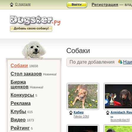
Регистрация
— влад
О портале
Добавь свою собаку!
Собаки
По дате добавления
Наи
Собаки
18658
Стол заказов
Новинка!
Биржа
щенков
Новинка!
Конкурсы
5
Реклама
Клубы
615
Кабир
Armidach Ra
...
[
Veda-10b
]
Видео
[
kosmikdach
]
1873
Рейтинг
5