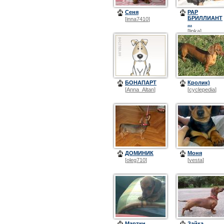
Сеня
РАР
БРИЛЛИАНТ
[
inna7410
]
...
[
lipka
]
БОНАПАРТ
Кролик)
[
Anna_Altan
]
[
cyclepedia
]
ДОМИНИК
Моня
[
oleg710
]
[
vesta
]
Мартин
Зайка