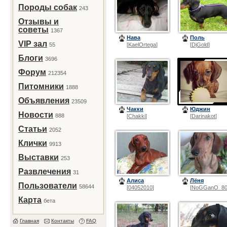
Породы собак
243
Отзывы и
советы
1367
Нава
Поль
VIP зал
55
[
KaelOrtega
]
[
DjGold
]
Блоги
3696
Форум
212354
Питомники
1888
Объявления
23509
Чакки
Юджин
Новости
888
[
Chakki
]
[
Darinakot
]
Статьи
2052
Клички
9913
Выставки
253
Развлечения
31
Алиса
Лёня
Пользователи
58644
[
04052010
]
[
NoGGanO_8
Карта
бета
Главная
Контакты
FAQ