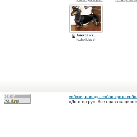
[
omskayakrepost
]
[
omskayakrep
Алекса из ...
[
dzholliblaze
]
собаки, породы собак, фото собак
«Догстер.ру». Все права защище
разрешена только с письменного
«Догстер.ру»