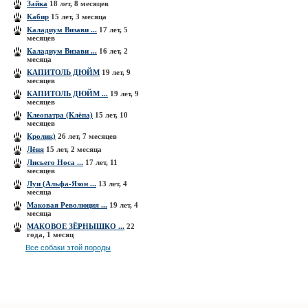
Зайка
18 лет, 8 месяцев
Кабир
15 лет, 3 месяца
Каладиум Визави ...
17 лет, 5
месяцев
Каладиум Визави ...
16 лет, 2
месяца
КАПИТОЛЬ ДЮЙМ
19 лет, 9
месяцев
КАПИТОЛЬ ДЮЙМ ...
19 лет, 9
месяцев
Клеопатра (Клёпа)
15 лет, 10
месяцев
Кролик)
26 лет, 7 месяцев
Лёня
15 лет, 2 месяца
Лисьего Носа ...
17 лет, 11
месяцев
Луи (Альфа-Язон ...
13 лет, 4
месяца
Маковая Революция ...
19 лет, 4
месяца
МАКОВОЕ ЗЁРНЫШКО ...
22
года, 1 месяц
Все собаки этой породы