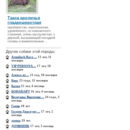
Такса кроличья
гладкошерстная
приземистая, коротконогая,
удлинённого, но компактного
строения, очень мускулистая, с
дерзкой, вызывающей посадкой
головы и внимательным ...
Другие собаки этой породы:
Armidach Rave ...
13 лет, 11
месяцев
VIP PERSONA ...
17 лет, 10
месяцев
Алекса из ...
21 год, 10 месяцев
Бакс
23 года, 11 месяцев
Батон
15 лет, 4 месяца
БОНАПАРТ
16 лет, 4 месяца
Веснушка Виктория ...
24 года, 3
месяца
Гарик
18 лет
Голден Даксхунд ...
17 лет, 2
месяца
дамка
19 лет
ДОМИНИК
17 лет, 3 месяца