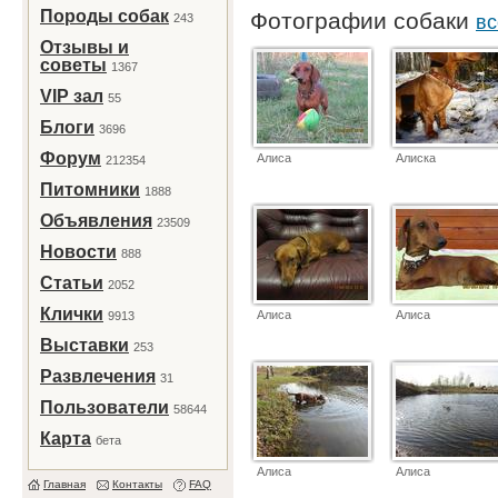
Породы собак
Фотографии собаки
243
вс
Отзывы и
советы
1367
VIP зал
55
Блоги
3696
Форум
Алиса
Алиска
212354
Питомники
1888
Объявления
23509
Новости
888
Статьи
2052
Клички
Алиса
Алиса
9913
Выставки
253
Развлечения
31
Пользователи
58644
Карта
бета
Алиса
Алиса
Главная
Контакты
FAQ