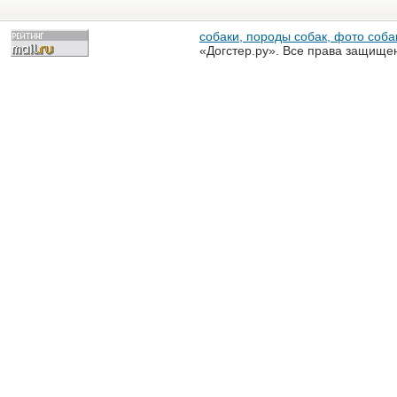
собаки, породы собак, фото собак
«Догстер.ру». Все права защище
разрешена только с письменного
«Догстер.ру»