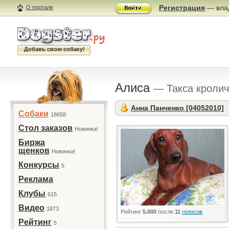
Регистрация
— влад
О портале
Добавь свою собаку!
Алиса
— Такса кролич
Анна Панченко [04052010]
Собаки
18658
Стол заказов
Новинка!
Биржа
щенков
Новинка!
Конкурсы
5
Реклама
Клубы
615
Видео
1873
Рейтинг
5.000
после
11
голосов
Рейтинг
5