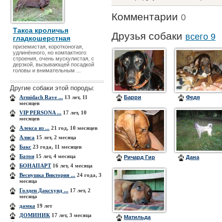
Комментарии
0
Такса кроличья
Друзья собаки
всего 9
гладкошерстная
приземистая, коротконогая,
удлинённого, но компактного
строения, очень мускулистая, с
дерзкой, вызывающей посадкой
головы и внимательным ...
Другие собаки этой породы:
Armidach Rave ...
13 лет, 11
Барри
Федя
месяцев
VIP PERSONA ...
17 лет, 10
месяцев
Алекса из ...
21 год, 10 месяцев
Алиса
15 лет, 2 месяца
Бакс
23 года, 11 месяцев
Батон
15 лет, 4 месяца
Ричард Гир
Дана
БОНАПАРТ
16 лет, 4 месяца
Веснушка Виктория ...
24 года, 3
месяца
Голден Даксхунд ...
17 лет, 2
месяца
дамка
19 лет
ДОМИНИК
17 лет, 3 месяца
Матильда