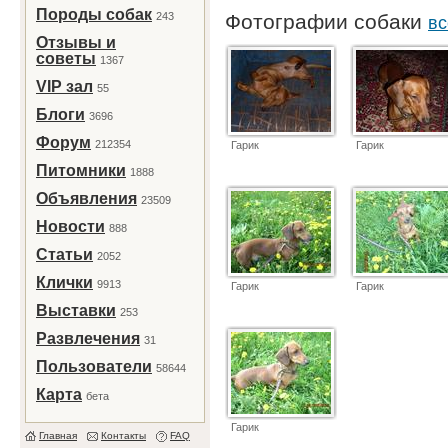
Породы собак
243
Фотографии собаки
вс
Отзывы и
советы
1367
VIP зал
55
Блоги
3696
Форум
212354
Гарик
Гарик
Питомники
1888
Объявления
23509
Новости
888
Статьи
2052
Клички
9913
Гарик
Гарик
Выставки
253
Развлечения
31
Пользователи
58644
Карта
бета
Гарик
Главная
Контакты
FAQ