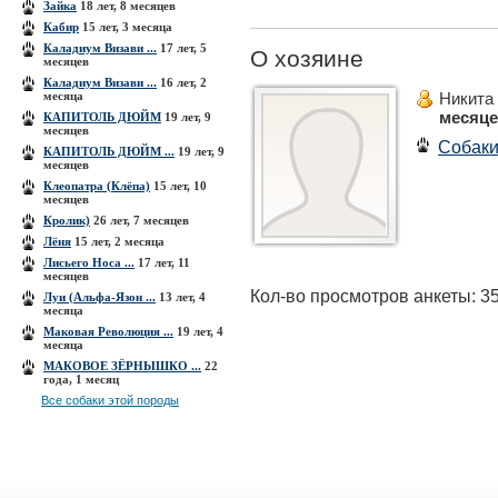
Зайка
18 лет, 8 месяцев
Кабир
15 лет, 3 месяца
Каладиум Визави ...
17 лет, 5
О хозяине
месяцев
Каладиум Визави ...
16 лет, 2
месяца
Никита
месяц
КАПИТОЛЬ ДЮЙМ
19 лет, 9
месяцев
Собак
КАПИТОЛЬ ДЮЙМ ...
19 лет, 9
месяцев
Клеопатра (Клёпа)
15 лет, 10
месяцев
Кролик)
26 лет, 7 месяцев
Лёня
15 лет, 2 месяца
Лисьего Носа ...
17 лет, 11
месяцев
Кол-во просмотров анкеты: 3
Луи (Альфа-Язон ...
13 лет, 4
месяца
Маковая Революция ...
19 лет, 4
месяца
МАКОВОЕ ЗЁРНЫШКО ...
22
года, 1 месяц
Все собаки этой породы