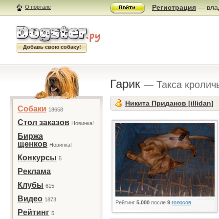
Регистрация
— влад
О портале
Добавь свою собаку!
Гарик
— Такса кролич
Никита Приданов [illidan]
Собаки
18658
Стол заказов
Новинка!
Биржа
щенков
Новинка!
Конкурсы
5
Реклама
Клубы
615
Видео
1873
Рейтинг
5.000
после
9
голосов
Рейтинг
5