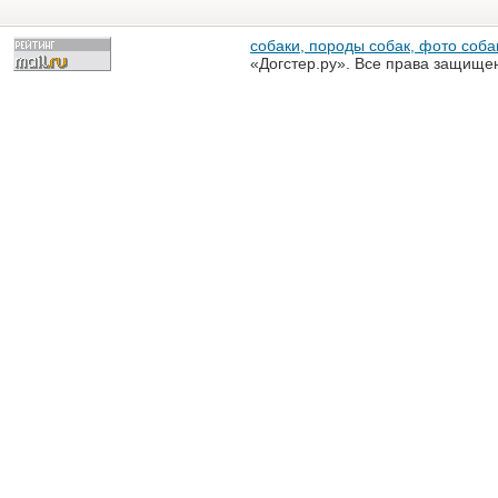
собаки, породы собак, фото собак
«Догстер.ру». Все права защище
разрешена только с письменного
«Догстер.ру»