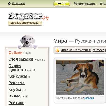
Регистрация
— влад
О портале
Добавь свою собаку!
Мира
— Русская пегая
Оксана Несчетная [Mirosia]
Собаки
18658
Стол заказов
Новинка!
Биржа
щенков
Новинка!
Конкурсы
5
Реклама
Клубы
615
Видео
1873
Рейтинг
5.000
после
12
голосов
Рейтинг
5