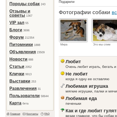
Подарили
Породы собак
243
Отзывы и
Фотографии собаки
вс
советы
1367
VIP зал
55
Блоги
3696
Форум
212354
Питомники
Мира
Это мы спим
1888
Объявления
23509
Новости
888
Любит
Статьи
Очень любит играть, бегать и 
2052
Не любит
Клички
9913
когда я одну ее оставляю
Выставки
253
Любимая игрушка
Развлечения
31
мягкие игрушки, палки и мячи
Пользователи
58644
Любимая еда
Карта
печеньки
бета
Как и где любит гулят
Главная
Контакты
FAQ
везде главное, что бы собак