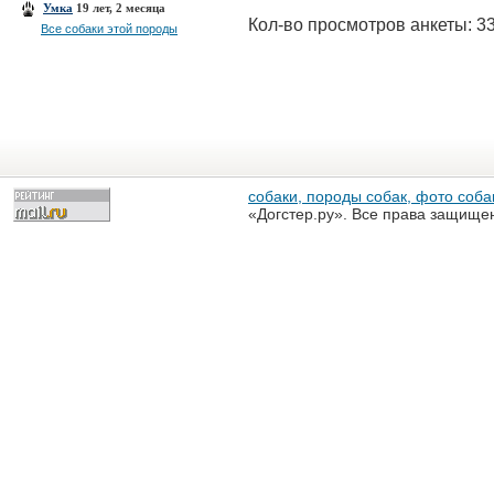
Умка
19 лет, 2 месяца
Кол-во просмотров анкеты: 3
Все собаки этой породы
собаки, породы собак, фото собак
«Догстер.ру». Все права защище
разрешена только с письменного
«Догстер.ру»