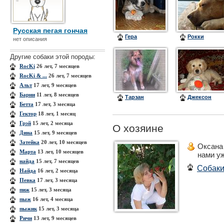
Русская пегая гончая
Гера
Рокки
нет описания
Другие собаки этой породы:
RocKi
26 лет, 7 месяцев
RocKi & ...
26 лет, 7 месяцев
Альт
17 лет, 9 месяцев
Барни
11 лет, 8 месяцев
Тарзан
Джексон
Бетта
17 лет, 3 месяца
Гектор
18 лет, 1 месяц
Грэй
15 лет, 2 месяца
О хозяине
Дина
15 лет, 9 месяцев
Затейка
20 лет, 10 месяцев
Оксана
Марта
13 лет, 10 месяцев
нами у
найда
15 лет, 7 месяцев
Собак
Найда
16 лет, 2 месяца
Певка
17 лет, 3 месяца
пиж
15 лет, 3 месяца
пыж
16 лет, 4 месяца
пыжик
15 лет, 3 месяца
Ричи
13 лет, 9 месяцев