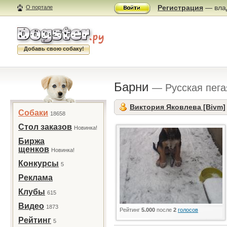
Регистрация
— влад
О портале
Добавь свою собаку!
Барни
— Русская пега
Виктория Яковлева [Bivm]
Собаки
18658
Стол заказов
Новинка!
Биржа
щенков
Новинка!
Конкурсы
5
Реклама
Клубы
615
Видео
1873
Рейтинг
5.000
после
2
голосов
Рейтинг
5