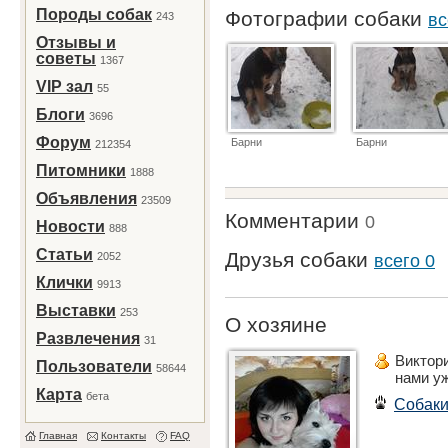
Породы собак
Фотографии собаки
243
вс
Отзывы и
советы
1367
VIP зал
55
Блоги
3696
Форум
Барни
Барни
212354
Питомники
1888
Объявления
23509
Комментарии
0
Новости
888
Статьи
Друзья собаки
2052
всего 0
Клички
9913
Выставки
253
О хозяине
Развлечения
31
Виктор
Пользователи
58644
нами у
Карта
бета
Собак
Главная
Контакты
FAQ