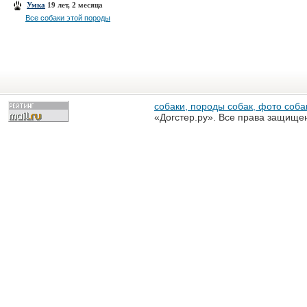
Умка
19 лет, 2 месяца
Все собаки этой породы
собаки, породы собак, фото собак
«Догстер.ру». Все права защище
разрешена только с письменного
«Догстер.ру»