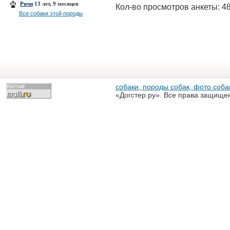
Ричи
13 лет, 9 месяцев
Кол-во просмотров анкеты: 4
Все собаки этой породы
собаки, породы собак, фото собак
«Догстер.ру». Все права защище
разрешена только с письменного
«Догстер.ру»