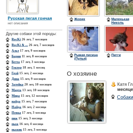
Русская пегая гончая
Жорик
Маленькая
Николь
нет описания
Другие собаки этой породы:
RocKi
26 лет, 7 месяцев
RocKi & ...
26 лет, 7 месяцев
Альт
17 лет, 9 месяцев
Рыжая лисица
Пигги
Барни
11 лет, 8 месяцев
(Пулья)
Бетта
17 лет, 3 месяца
Гектор
18 лет, 1 месяц
О хозяине
Грэй
15 лет, 2 месяца
Дина
15 лет, 9 месяцев
Катя Г
Затейка
20 лет, 10 месяцев
месяц
Марта
13 лет, 10 месяцев
Мира
15 лет, 12 месяцев
Собак
найда
15 лет, 7 месяцев
Найда
16 лет, 2 месяца
Певка
17 лет, 3 месяца
пиж
15 лет, 3 месяца
пыж
16 лет, 4 месяца
пыжик
15 лет, 3 месяца