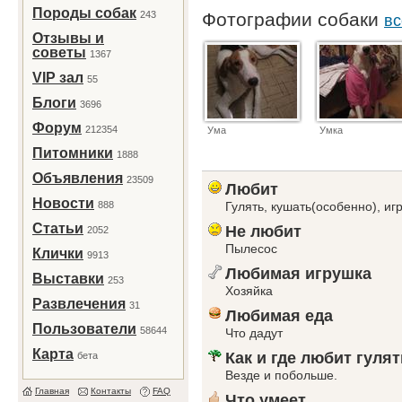
Породы собак
243
Фотографии собаки
вс
Отзывы и
советы
1367
VIP зал
55
Блоги
3696
Форум
212354
Ума
Умка
Питомники
1888
Объявления
23509
Любит
Новости
888
Гулять, кушать(особенно), игр
Статьи
Не любит
2052
Пылесос
Клички
9913
Любимая игрушка
Выставки
253
Хозяйка
Развлечения
31
Любимая еда
Пользователи
58644
Что дадут
Карта
Как и где любит гулят
бета
Везде и побольше.
Главная
Контакты
FAQ
Что умеет