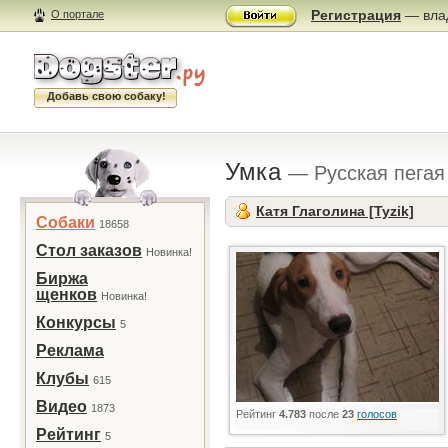
Регистрация
— влад
О портале
Добавь свою собаку!
Умка
— Русская пегая
Катя Глаголина [Tyzik]
Собаки
18658
Стол заказов
Новинка!
Биржа
щенков
Новинка!
Конкурсы
5
Реклама
Клубы
615
Видео
1873
Рейтинг
4.783
после
23
голосов
Рейтинг
5