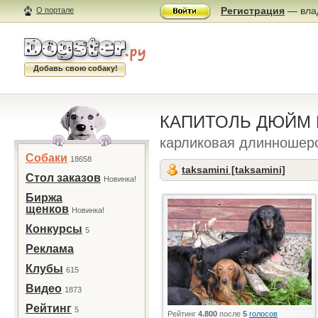
Регистрация
— влад
О портале
Добавь свою собаку!
КАПИТОЛЬ ДЮЙМ
карликовая длинношер
Собаки
18658
taksamini [taksamini]
Стол заказов
Новинка!
Биржа
щенков
Новинка!
Конкурсы
5
Реклама
Клубы
615
Видео
1873
Рейтинг
5
Рейтинг
4.800
после
5
голосов