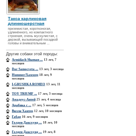
Такса карликовая
длинношерстная
приземистая, коротконогая,
удлинённого, но компактного
строения, очень мускулистая, с
дерзкой, вызывающей посадкой
головы и внимательным ...
Другие собаки этой породы:
Armidach Shaman ...
13 лет, 7
месяцев
Dar Samocveta ...
13 лет, 3 месяца
Hummer/Хаммер
18 лет, 9
месяцев
I-GRUSHKA ROMEO
13 лет, 11
месяцев
TOY TRIUMF ...
17 лет, 3 месяца
Амадеус-Антей
25 лет, 4 месяца
Арабика с ...
17 лет, 5 месяцев
Вилли Хантер
12 лет, 10 месяцев
Габар
16 лет, 9 месяцев
Голден Даксхунд ...
18 лет, 10
месяцев
Голден Даксхунд ...
19 лет, 8
месяцев