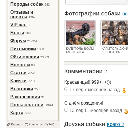
Породы собак
243
Отзывы и
Фотографии собаки
вс
советы
1367
VIP зал
55
Блоги
3696
Форум
212354
Питомники
КАПИТОЛЬ ДЮЙМ
КАПИТОЛЬ ДЮЙ
1888
КЛЕОПАТРА
КЛЕОПАТРА
Объявления
23509
Новости
888
Комментарии
2
Статьи
2052
Клички
9913
Красавицы!!!999+++)))
Выставки
17 лет, 7 месяцев назад
253
Развлечения
31
С днём рождения!
Пользователи
58644
13 лет, 11 месяцев назад
Карта
бета
Друзья собаки
всего 2
Главная
Контакты
FAQ