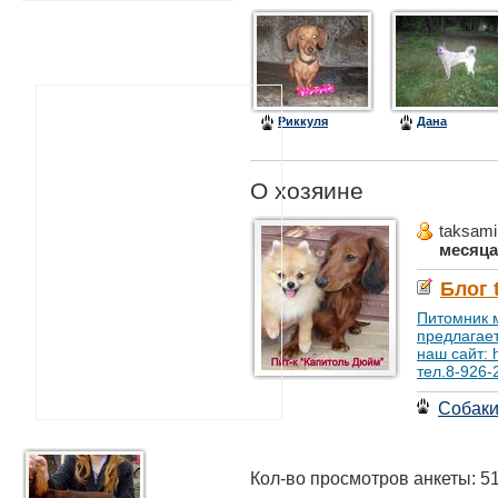
Риккуля
Дана
О хозяине
taksami
месяца
Блог 
Питомник м
предлагает
наш сайт: 
тел.8-926-
Собак
Кол-во просмотров анкеты: 5