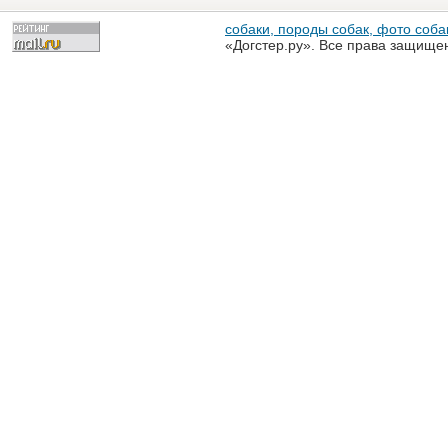
собаки, породы собак, фото собак
«Догстер.ру». Все права защище
разрешена только с письменного
«Догстер.ру»