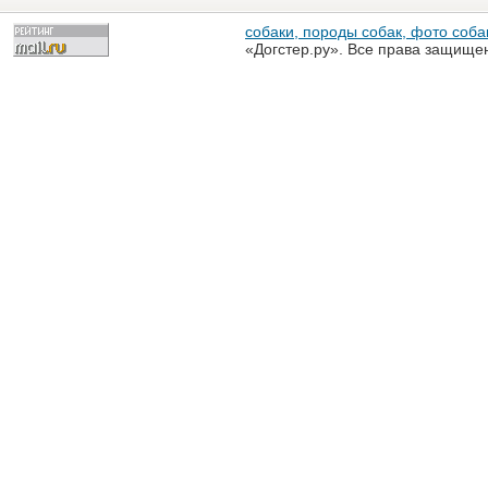
собаки, породы собак, фото собак
«Догстер.ру». Все права защище
разрешена только с письменного
«Догстер.ру»