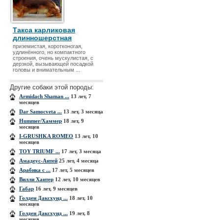
Такса карликовая
длинношерстная
приземистая, коротконогая,
удлинённого, но компактного
строения, очень мускулистая, с
дерзкой, вызывающей посадкой
головы и внимательным ...
Другие собаки этой породы:
Armidach Shaman ...
13 лет, 7
месяцев
Dar Samocveta ...
13 лет, 3 месяца
Hummer/Хаммер
18 лет, 9
месяцев
I-GRUSHKA ROMEO
13 лет, 10
месяцев
TOY TRIUMF ...
17 лет, 3 месяца
Амадеус-Антей
25 лет, 4 месяца
Арабика с ...
17 лет, 5 месяцев
Вилли Хантер
12 лет, 10 месяцев
Габар
16 лет, 9 месяцев
Голден Даксхунд ...
18 лет, 10
месяцев
Голден Даксхунд ...
19 лет, 8
месяцев