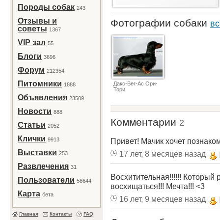
Породы собак
243
Отзывы и
Фотографии собаки
вс
советы
1367
VIP зал
55
Блоги
3696
Форум
212354
Питомники
Дакс-Вег-Ас Ори-
1888
Тори
Объявления
23509
Новости
888
Комментарии
2
Статьи
2052
Клички
9913
Привет! Мачик хочет познако
Выставки
17 лет, 8 месяцев назад
253
Развлечения
31
Восхитительная!!!!!! Который
Пользователи
58644
восхищаться!!! Мечта!!! <3
Карта
бета
16 лет, 9 месяцев назад
Главная
Контакты
FAQ