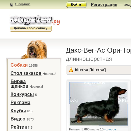
Регистрация
— влад
О портале
Добавь свою собаку!
Дакс-Вег-Ас Ори-Т
длинношерстная
Собаки
18658
klusha [klusha]
Стол заказов
Новинка!
Биржа
щенков
Новинка!
Конкурсы
5
Реклама
Клубы
615
Видео
1873
Рейтинг
5
Рейтинг
5.000
после
10
голосов