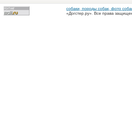
собаки, породы собак, фото собак
«Догстер.ру». Все права защище
разрешена только с письменного
«Догстер.ру»