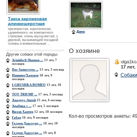
Такса карликовая
длинношерстная
приземистая, коротконогая,
Дана
удлинённого, но компактного
строения, очень мускулистая, с
дерзкой, вызывающей посадкой
головы и внимательным ...
О хозяине
Другие собаки этой породы:
Armidach Shaman ...
13 лет, 7
olga1ko
месяцев
17 лет,
Dar Samocveta ...
13 лет, 3 месяца
Собак
Hummer/Хаммер
18 лет, 9
месяцев
I-GRUSHKA ROMEO
13 лет, 10
месяцев
TOY TRIUMF ...
17 лет, 3 месяца
Амадеус-Антей
25 лет, 4 месяца
Арабика с ...
17 лет, 5 месяцев
Вилли Хантер
12 лет, 10 месяцев
Кол-во просмотров анкеты: 4
Габар
16 лет, 9 месяцев
Голден Даксхунд ...
18 лет, 10
месяцев
Голден Даксхунд ...
19 лет, 8
месяцев