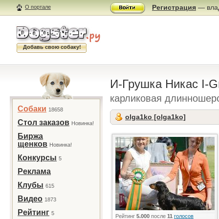
Регистрация
— влад
О портале
Добавь свою собаку!
И-Грушка Никас I-G
карликовая длинношер
Собаки
18658
olga1ko [olga1ko]
Стол заказов
Новинка!
Биржа
щенков
Новинка!
Конкурсы
5
Реклама
Клубы
615
Видео
1873
Рейтинг
5
Рейтинг
5.000
после
11
голосов