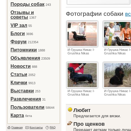
Породы собак
243
Отзывы и
Фотографии собаки
вс
советы
1367
VIP зал
55
Блоги
3696
Форум
212354
Питомники
И-Грушка Никас I-
И-Грушка Никас I
1888
Grushka Nikas
Grushka Nikas
Объявления
23509
Новости
888
Статьи
2052
Клички
9913
Выставки
И-Грушка Никас I-
И-Грушка Никас I
253
Grushka Nikas
Grushka Nikas
Развлечения
31
Пользователи
58644
Любит
Карта
Предлагается для вязки.
бета
Про щенков
Главная
Контакты
FAQ
Передает деткам только лучш