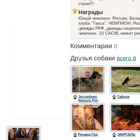
стран!!!
Награды
Юный чемпион: России, Бела
клуба "Такса". ЧЕМПИОН: Рос
дважды РКФ, дважды национал
чемпион, 10 САСIB, имеет ра
Комментарии
0
Друзья собаки
всего 9
Экслибрис
Тайсон
Фалько Рус
Князь
Серебряный
Ричард Гир
,МАРСЕЛЬ