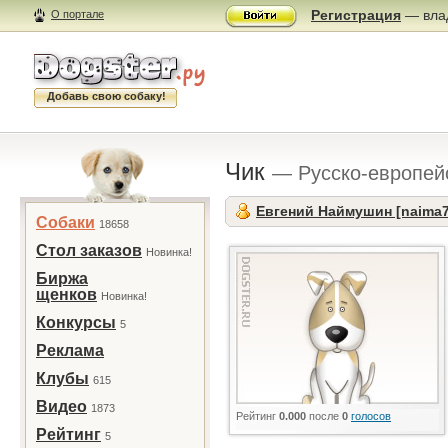
Регистрация
— влад
О портале
Добавь свою собаку!
Чик
— Русско-европей
Евгений Наймушин [naima7
Собаки
18658
Стол заказов
Новинка!
Биржа
щенков
Новинка!
Конкурсы
5
Реклама
Клубы
615
Видео
1873
Рейтинг
0.000
после
0
голосов
Рейтинг
5