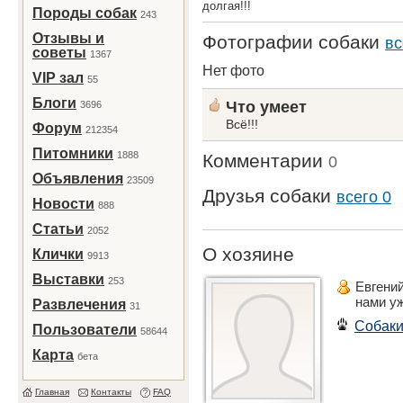
долгая!!!
Породы собак
243
Отзывы и
Фотографии собаки
вс
советы
1367
Нет фото
VIP зал
55
Блоги
Что умеет
3696
Всё!!!
Форум
212354
Питомники
1888
Комментарии
0
Объявления
23509
Друзья собаки
всего 0
Новости
888
Статьи
2052
О хозяине
Клички
9913
Выставки
253
Евгени
нами у
Развлечения
31
Собак
Пользователи
58644
Карта
бета
Главная
Контакты
FAQ