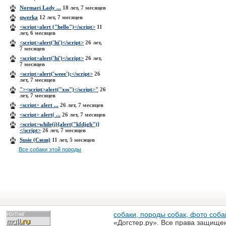
Normari Lady ...
18 лет, 7 месяцев
qwerka
12 лет, 7 месяцев
<script>alert ("hello")</script>
11
лет, 6 месяцев
<script>alert('hi')</script>
26 лет,
7 месяцев
<script>alert('hi')</script>
26 лет,
7 месяцев
<script>alert('weee');</script>
26
лет, 7 месяцев
"><script>alert("xss")</script>"
26
лет, 7 месяцев
<script> alert ...
26 лет, 7 месяцев
<script> alert( ...
26 лет, 7 месяцев
<script>while(i){alert("kfdjgh")}
</script>
26 лет, 7 месяцев
Susie (Сюзи)
11 лет, 5 месяцев
Все собаки этой породы
собаки, породы собак, фото собак
«Догстер.ру». Все права защище