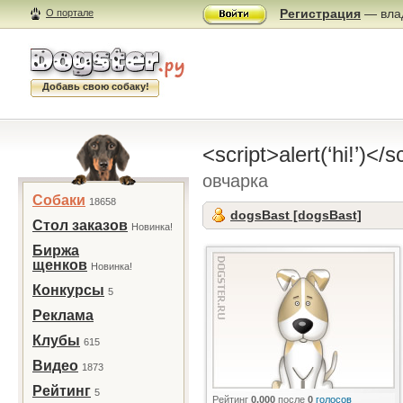
Регистрация
— влад
О портале
Добавь свою собаку!
<script>alert(‘hi!’)</s
овчарка
Собаки
18658
dogsBast [dogsBast]
Стол заказов
Новинка!
Биржа
щенков
Новинка!
Конкурсы
5
Реклама
Клубы
615
Видео
1873
Рейтинг
5
Рейтинг
0.000
после
0
голосов