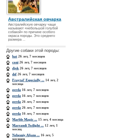
Австралийская овчарка
Австралийскую овчарку чаще
называют «небольшой голубой
собакой» по причине особого
окраса породы. Это среднего
размера ...
Другие собаки этой породы:
bat
26 лет, 7 месяцев
coni
26 лет, 7 месяцев
djek
26 лет, 7 месяцев
dsf
26 лет, 7 месяцев
Fraytal' Especially ...
14 лет, 2
месяца
gerda
16 лет, 7 месяцев
gerda
16 лет, 7 месяцев
gerda
26 лет, 7 месяцев
gerda
26 лет, 7 месяцев
gerda
16 лет, 7 месяцев
Marble Magic ...
15 лет, 4 месяца
Marrandi Twilight ...
12 лет, 1
месяц
Nebesniy Aljans ...
16 лет, 5
месяцев