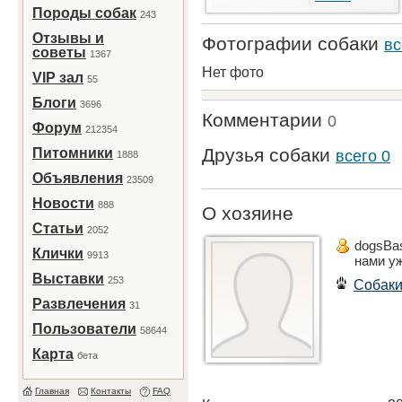
Породы собак
243
Отзывы и
Фотографии собаки
вс
советы
1367
Нет фото
VIP зал
55
Блоги
3696
Комментарии
0
Форум
212354
Друзья собаки
Питомники
всего 0
1888
Объявления
23509
Новости
888
О хозяине
Статьи
2052
dogsBas
Клички
9913
нами у
Выставки
253
Собак
Развлечения
31
Пользователи
58644
Карта
бета
Главная
Контакты
FAQ