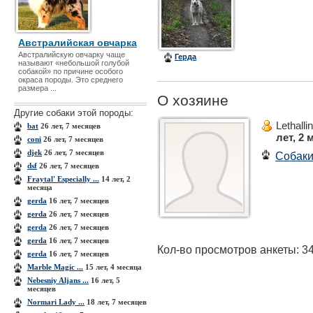
Австралийская овчарка
Австралийскую овчарку чаще
Герда
называют «небольшой голубой
собакой» по причине особого
окраса породы. Это среднего
размера ...
О хозяине
Другие собаки этой породы:
Lethalli
bat
26 лет, 7 месяцев
лет, 2 
coni
26 лет, 7 месяцев
djek
26 лет, 7 месяцев
Собак
dsf
26 лет, 7 месяцев
Fraytal' Especially ...
14 лет, 2
месяца
gerda
16 лет, 7 месяцев
gerda
26 лет, 7 месяцев
gerda
26 лет, 7 месяцев
gerda
16 лет, 7 месяцев
Кол-во просмотров анкеты: 3
gerda
16 лет, 7 месяцев
Marble Magic ...
15 лет, 4 месяца
Nebesniy Aljans ...
16 лет, 5
месяцев
Normari Lady ...
18 лет, 7 месяцев