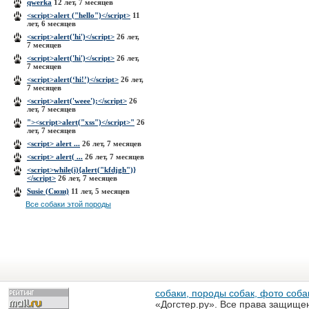
qwerka
12 лет, 7 месяцев
<script>alert ("hello")</script>
11
лет, 6 месяцев
<script>alert('hi')</script>
26 лет,
7 месяцев
<script>alert('hi')</script>
26 лет,
7 месяцев
<script>alert(‘hi!’)</script>
26 лет,
7 месяцев
<script>alert('weee');</script>
26
лет, 7 месяцев
"><script>alert("xss")</script>"
26
лет, 7 месяцев
<script> alert ...
26 лет, 7 месяцев
<script> alert( ...
26 лет, 7 месяцев
<script>while(i){alert("kfdjgh")}
</script>
26 лет, 7 месяцев
Susie (Сюзи)
11 лет, 5 месяцев
Все собаки этой породы
собаки, породы собак, фото собак
«Догстер.ру». Все права защище