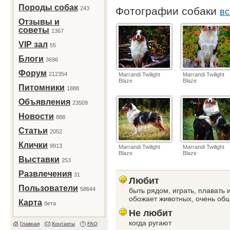
Породы собак
243
Фотографии собаки
вс
Отзывы и
советы
1367
VIP зал
55
Блоги
3696
Форум
212354
Marrandi Twilight
Marrandi Twilight
Blaze
Blaze
Питомники
1888
Объявления
23509
Новости
888
Статьи
2052
Клички
9913
Marrandi Twilight
Marrandi Twilight
Blaze
Blaze
Выставки
253
Развлечения
31
Любит
Пользователи
58644
быть рядом, играть, плавать и
обожает животных, очень об
Карта
бета
Не любит
когда ругают
Главная
Контакты
FAQ