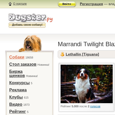
Регистрация
— влад
О портале
Добавь свою собаку!
Marrandi Twilight Bl
Lethallin [Tiguana]
Собаки
18658
Стол заказов
Новинка!
Биржа
щенков
Новинка!
Конкурсы
5
Реклама
Клубы
615
Видео
1873
Рейтинг
5.000
после
2
голосов
Рейтинг
5