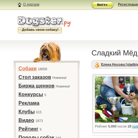
О портале
Регистраци
Добавь свою собаку!
Сладкий Мёд
Елена Носова [sladki
Собаки
18658
Стол заказов
Новинка!
Биржа щенков
Новинка!
Конкурсы
5
Реклама
Клубы
615
Видео
1873
Рейтинг
5.000
после
18
гол
Рейтинг
5
Породы собак