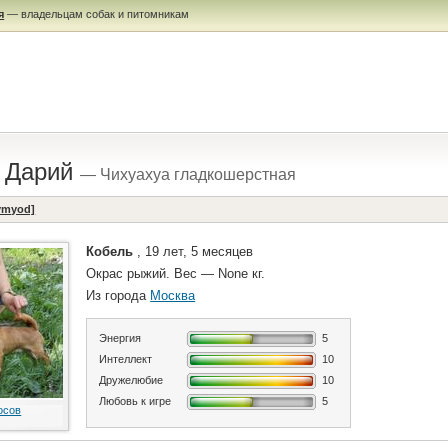
я
— владельцам собак и питомникам
 Дарий
— Чихуахуа гладкошерстная
ymyod]
Кобель
, 19 лет, 5 месяцев
Окрас рыжий. Вес — None кг.
Из города
Москва
Энергия
5
Интеллект
10
Дружелюбие
10
Любовь к игре
5
осов