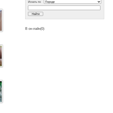
Искать по
В он-лайн(0):