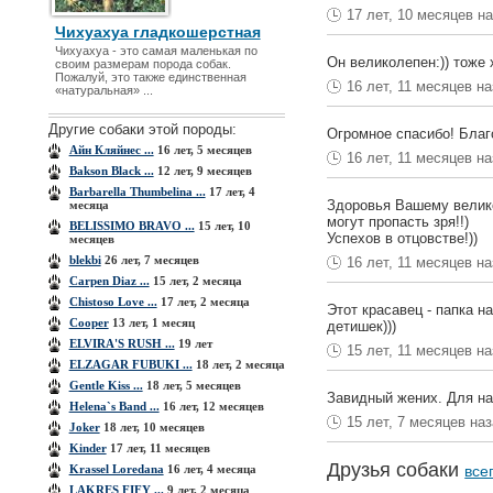
17 лет, 10 месяцев н
Чихуахуа гладкошерстная
Чихуахуа - это самая маленькая по
Он великолепен:)) тоже 
своим размерам порода собак.
Пожалуй, это также единственная
16 лет, 11 месяцев н
«натуральная» ...
Другие собаки этой породы:
Огромное спасибо! Благ
Aйн Кляйнес ...
16 лет, 5 месяцев
16 лет, 11 месяцев н
Bakson Black ...
12 лет, 9 месяцев
Barbarella Thumbelina ...
17 лет, 4
Здоровья Вашему велико
месяца
могут пропасть зря!!)
BELISSIMO BRAVO ...
15 лет, 10
Успехов в отцовстве!))
месяцев
blekbi
26 лет, 7 месяцев
16 лет, 11 месяцев н
Carpen Diaz ...
15 лет, 2 месяца
Chistoso Love ...
17 лет, 2 месяца
Этот красавец - папка н
Cooper
13 лет, 1 месяц
детишек)))
ELVIRA'S RUSH ...
19 лет
15 лет, 11 месяцев н
ELZAGAR FUBUKI ...
18 лет, 2 месяца
Gentle Kiss ...
18 лет, 5 месяцев
Завидный жених. Для на
Helena`s Band ...
16 лет, 12 месяцев
15 лет, 7 месяцев на
Joker
18 лет, 10 месяцев
Kinder
17 лет, 11 месяцев
Друзья собаки
Krassel Loredana
16 лет, 4 месяца
все
LAKRES FIFY ...
9 лет, 2 месяца