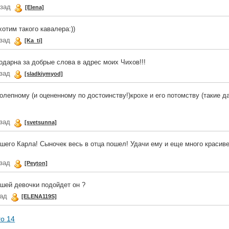
азад
[Elena]
хотим такого кавалера:))
азад
[Ka_ti]
одарна за добрые слова в адрес моих Чихов!!!
азад
[sladkiymyod]
лепному (и оцененному по достоинству!)крохе и его потомству (такие д
азад
[svetsunna]
ашего Карла! Сыночек весь в отца пошел! Удачи ему и еще много красив
азад
[Peyton]
шей девочки подойдет он ?
зад
[ELENA119S]
го 14