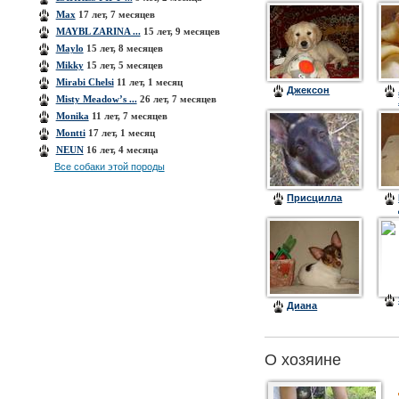
Max
17 лет, 7 месяцев
MAYBL ZARINA ...
15 лет, 9 месяцев
Maylo
15 лет, 8 месяцев
Mikky
15 лет, 5 месяцев
Mirabi Chеlsi
11 лет, 1 месяц
Джексон
Misty Meadow’s ...
26 лет, 7 месяцев
Monika
11 лет, 7 месяцев
Montti
17 лет, 1 месяц
NEUN
16 лет, 4 месяца
Все собаки этой породы
Присцилла
Диана
О хозяине