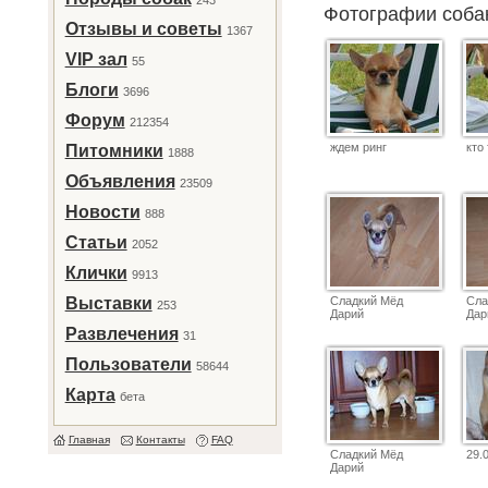
243
Фотографии соб
Отзывы и советы
1367
VIP зал
55
Блоги
3696
Форум
212354
ждем ринг
кто
Питомники
1888
Объявления
23509
Новости
888
Статьи
2052
Клички
9913
Выставки
Сладкий Мёд
Сла
253
Дарий
Дар
Развлечения
31
Пользователи
58644
Карта
бета
Главная
Контакты
FAQ
Сладкий Мёд
29.
Дарий