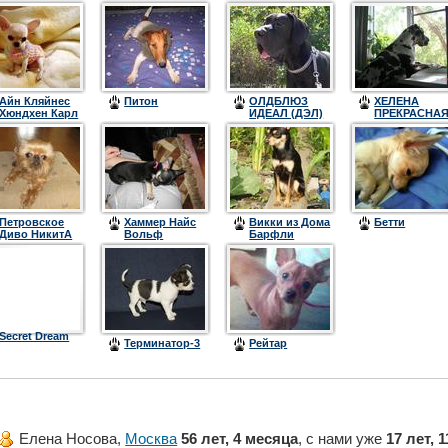
Aйн Кляйнес
Питон
ОЛДБЛЮЗ
ХЕЛЕНА
Хюндхен Карл
ИДЕАЛ (ДЭЛ)
ПРЕКРАСНА
(ДАНА)
Петровское
Хаммер Найс
Викки из Дома
Бетти
Диво НикитА
Вольф
Барфли
(Ляля)
Secret Dream
Терминатор-3
Рейтар
Елена Носова,
Москва
56 лет, 4 месяца
, с нами уже
17 лет, 