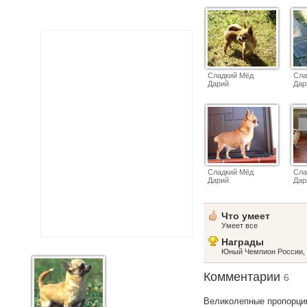
Сладкий Мёд
Сла
Дарий
Дар
Сладкий Мёд
Сла
Дарий
Дар
Что умеет
Умеет все
Награды
Юный Чемпион России, 
Комментарии
6
Великолепные пропорции