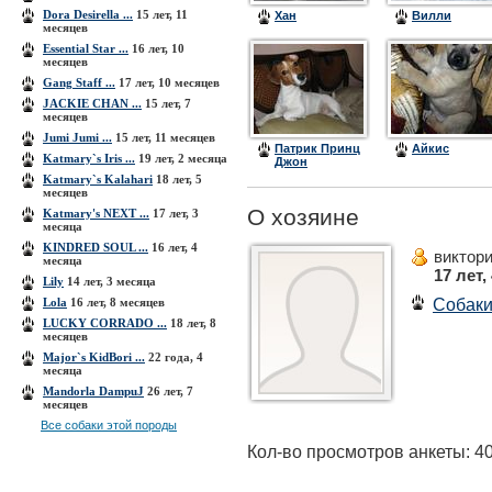
Dora Desirella ...
15 лет, 11
Хан
Вилли
месяцев
Essential Star ...
16 лет, 10
месяцев
Gang Staff ...
17 лет, 10 месяцев
JACKIE CHAN ...
15 лет, 7
месяцев
Jumi Jumi ...
15 лет, 11 месяцев
Патрик Принц
Айкис
Katmary`s Iris ...
19 лет, 2 месяца
Джон
Katmary`s Kalahari
18 лет, 5
месяцев
О хозяине
Katmary's NEXT ...
17 лет, 3
месяца
KINDRED SOUL ...
16 лет, 4
виктори
месяца
17 лет,
Lily
14 лет, 3 месяца
Собак
Lola
16 лет, 8 месяцев
LUCKY CORRADO ...
18 лет, 8
месяцев
Major`s KidBori ...
22 года, 4
месяца
Mandorla DampuJ
26 лет, 7
месяцев
Все собаки этой породы
Кол-во просмотров анкеты: 4