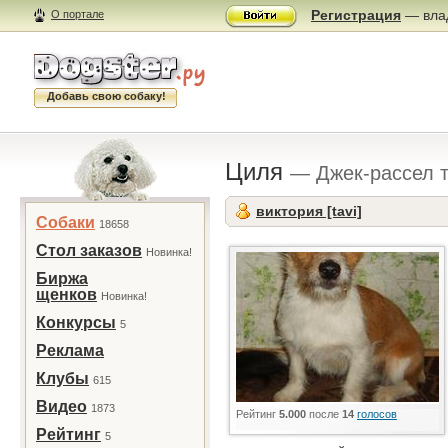
Регистрация
— влад
О портале
Добавь свою собаку!
Циля
— Джек-рассел 
виктория [tavi]
Собаки
18658
Стол заказов
Новинка!
Биржа
щенков
Новинка!
Конкурсы
5
Реклама
Клубы
615
Видео
1873
Рейтинг
5.000
после
14
голосов
Рейтинг
5