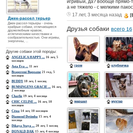
игривый, да? вообще прямо-т
а не тяжело - с мелкими пакос
17 лет, 3 месяца назад
[
Джек-рассел терьер
Джек-рассел-терьеры - очень
храбрые собаки, отличающиеся
Друзья собаки
всего 16
дружелюбным нравом,
атлетическими качествами и
сообразительностью. Они игривы,
энергичны, ...
Другие собаки этой породы:
ANGELICA HAPPY ...
16 лет, 5
месяцев
гром
клубничка
Asta Eva ...
11 лет
Braperemi Buggame
21 год, 5
месяцев
BUDDY
18 лет, 1 месяц
BUMSINGENS GRACIE ...
16 лет,
2 месяца
Charlie
19 лет, 4 месяца
маршал
мухтар
CHIC CELINE ...
16 лет, 10
месяцев
Cёма
14 лет, 10 месяцев
Diamond Detimba
15 лет, 4
месяца
Dikaya Staya ...
20 лет, 1 месяц
DONALD DAK
15 лет, 4 месяца