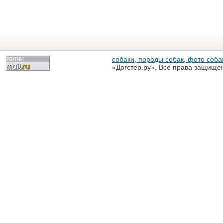
собаки, породы собак, фото собак
«Догстер.ру». Все права защище
разрешена только с письменного
«Догстер.ру»