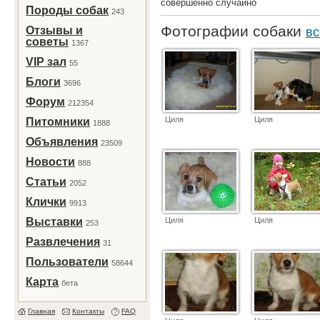
совершенно случайно
Породы собак
243
Фотографии собаки
Отзывы и
вс
советы
1367
VIP зал
55
Блоги
3696
Форум
212354
Циля
Циля
Питомники
1888
Объявления
23509
Новости
888
Статьи
2052
Клички
9913
Выставки
Циля
Циля
253
Развлечения
31
Пользователи
58644
Карта
бета
Главная
Контакты
FAQ