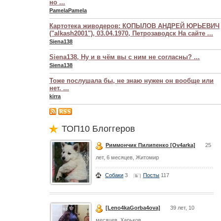
но ...
PamelaPamela
Картотека живодеров: КОПЫЛОВ АНДРЕЙ ЮРЬЕВИЧ
("alkash2001"), 03.04.1970, Петрозаводск На сайте ...
Siena138
Siena138, Ну и в чём вы с ним не согласны? ...
Siena138
Тоже послушала бы, не знаю нужен он вообще или
нет. ...
kirra
ТОП10 Блоггеров
Риммончик Пилипенко [Ov4arka]
25
лет, 6 месяцев, Житомир
Собаки
3
Посты
117
[Leno4kaGorba4ova]
39 лет, 10
месяцев, Харьков