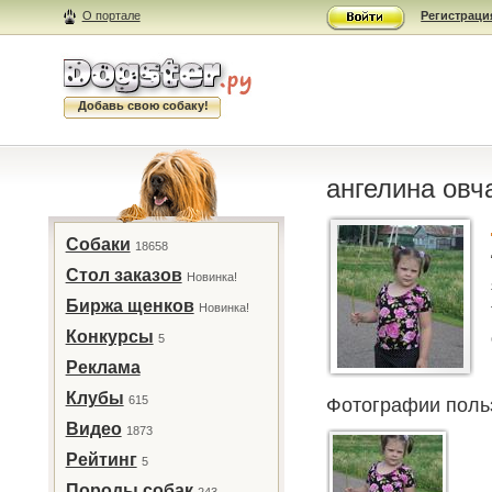
О портале
Регистраци
Добавь свою собаку!
ангелина овча
Собаки
18658
Стол заказов
Новинка!
Биржа щенков
Новинка!
Конкурсы
5
Реклама
Клубы
615
Фотографии поль
Видео
1873
Рейтинг
5
Породы собак