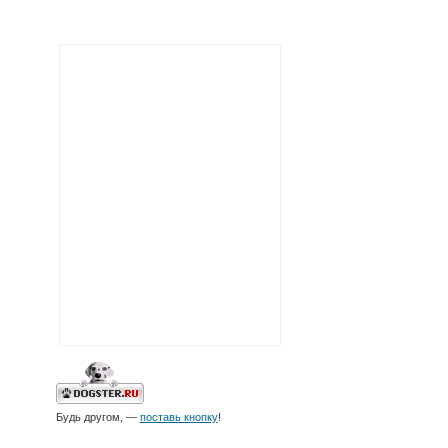
Будь другом, —
поставь кнопку
!