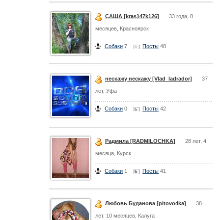
САША [kras147k126]
33 года, 8
месяцев, Красноярск
Собаки
7
Посты
48
нескажу нескажу [Vlad_ladrador]
37
лет, Уфа
Собаки
0
Посты
42
Радмила [RADMILOCHKA]
28 лет, 4
месяца, Курск
Собаки
1
Посты
41
Любовь Буданова [pitovo4ka]
38
лет, 10 месяцев, Калуга