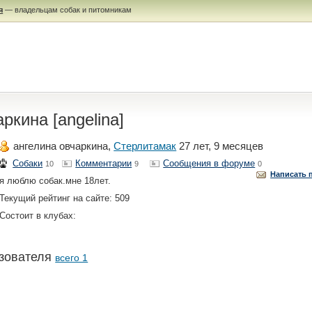
я
— владельцам собак и питомникам
ркина [angelina]
ангелина овчаркина,
Стерлитамак
27 лет, 9 месяцев
Собаки
Комментарии
Сообщения в форуме
10
9
0
Написать 
я люблю собак.мне 18лет.
Текущий рейтинг на сайте: 509
Состоит в клубах:
зователя
всего 1