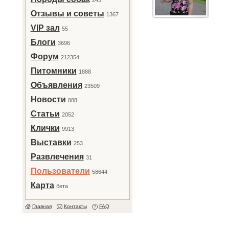
243
Отзывы и советы
1367
VIP зал
55
Блоги
3696
Форум
212354
Питомники
1888
Объявления
23509
Новости
888
Статьи
2052
Клички
9913
Выставки
253
Развлечения
31
Пользователи
58644
Карта
бета
Главная
Контакты
FAQ