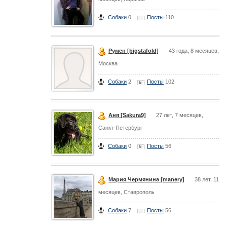
Собаки
0
Посты
110
Румен [bigstafold]
43 года, 8 месяцев,
Москва
Собаки
2
Посты
102
Аня [Sakura9]
27 лет, 7 месяцев,
Санкт-Петербург
Собаки
0
Посты
56
Мария Чермянина [manery]
38 лет, 11
месяцев, Ставрополь
Собаки
7
Посты
56