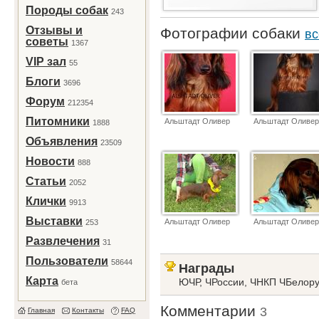
Породы собак
243
Отзывы и
Фотографии собаки
вс
советы
1367
VIP зал
55
Блоги
3696
Форум
212354
Питомники
Альштадт Оливер
Альштадт Оливер
1888
Объявления
23509
Новости
888
Статьи
2052
Клички
9913
Выставки
Альштадт Оливер
Альштадт Оливер
253
Развлечения
31
Пользователи
58644
Награды
Карта
ЮЧР, ЧРоссии, ЧНКП ЧБелор
бета
Комментарии
3
Главная
Контакты
FAQ