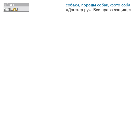
собаки, породы собак, фото собак
«Догстер.ру». Все права защище
разрешена только с письменного
«Догстер.ру»