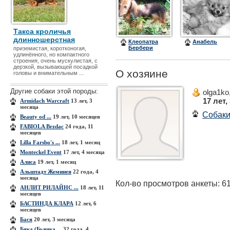
Такса кроличья
длинношерстная
Клеопатра
Анабель
Бербери
приземистая, коротконогая,
Микаэлла
удлинённого, но компактного
Фрейя
строения, очень мускулистая, с
дерзкой, вызывающей посадкой
О хозяине
головы и внимательным ...
Другие собаки этой породы:
olga1ko
17 лет,
Armidach Warcraft
13 лет, 3
месяца
Собак
Beauty od ...
19 лет, 10 месяцев
FABIOLA Brzdac
24 года, 11
месяцев
Lilla Farsbo's ...
18 лет, 1 месяц
Monteckel Event
17 лет, 4 месяца
Алиса
19 лет, 1 месяц
Альштадт Жеминея
22 года, 4
месяца
Кол-во просмотров анкеты: 6
АНЛИТ РИЛАЙНС ...
18 лет, 11
месяцев
БАСТИНДА КЛАРА
12 лет, 6
месяцев
Бася
20 лет, 3 месяца
Бяка (Бьянка ...
32 года, 4