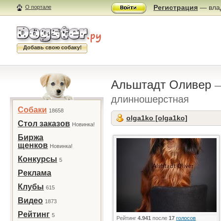
Регистрация
— влад
О портале
Добавь свою собаку!
Альштадт Оливер
—
длинношерстная
Собаки
18658
olga1ko [olga1ko]
Стол заказов
Новинка!
Биржа
щенков
Новинка!
Конкурсы
5
Реклама
Клубы
615
Видео
1873
Рейтинг
5
Рейтинг
4.941
после
17
голосов