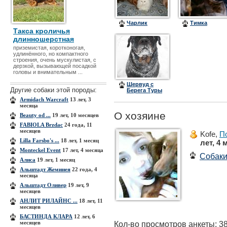
Чарлик
Тимка
Такса кроличья
длинношерстная
приземистая, коротконогая,
удлинённого, но компактного
строения, очень мускулистая, с
дерзкой, вызывающей посадкой
головы и внимательным ...
Шервуд с
Другие собаки этой породы:
Берега Туры
Armidach Warcraft
13 лет, 3
месяца
О хозяине
Beauty od ...
19 лет, 10 месяцев
FABIOLA Brzdac
24 года, 11
месяцев
Kofe,
П
Lilla Farsbo's ...
18 лет, 1 месяц
лет, 4 
Monteckel Event
17 лет, 4 месяца
Собак
Алиса
19 лет, 1 месяц
Альштадт Жеминея
22 года, 4
месяца
Альштадт Оливер
19 лет, 9
месяцев
АНЛИТ РИЛАЙНС ...
18 лет, 11
месяцев
БАСТИНДА КЛАРА
12 лет, 6
месяцев
Кол-во просмотров анкеты: 3