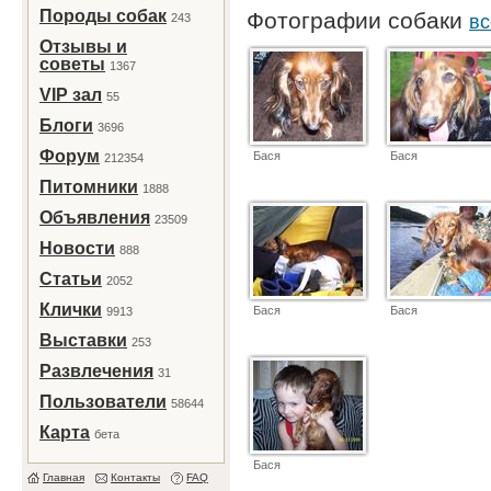
Породы собак
Фотографии собаки
243
вс
Отзывы и
советы
1367
VIP зал
55
Блоги
3696
Форум
Бася
Бася
212354
Питомники
1888
Объявления
23509
Новости
888
Статьи
2052
Клички
Бася
Бася
9913
Выставки
253
Развлечения
31
Пользователи
58644
Карта
бета
Бася
Главная
Контакты
FAQ