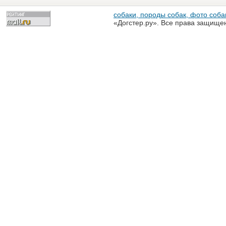
собаки, породы собак, фото собак
«Догстер.ру». Все права защище
разрешена только с письменного
«Догстер.ру»