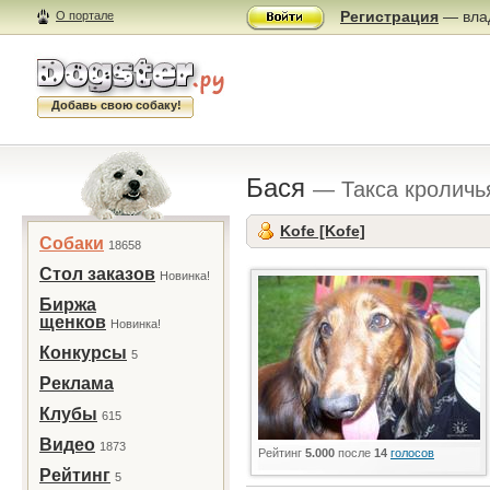
Регистрация
— влад
О портале
Добавь свою собаку!
Бася
— Такса кроличь
Kofe [Kofe]
Собаки
18658
Стол заказов
Новинка!
Биржа
щенков
Новинка!
Конкурсы
5
Реклама
Клубы
615
Видео
1873
Рейтинг
5.000
после
14
голосов
Рейтинг
5