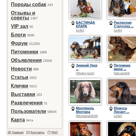
Породы собак
243
Отзывы и
советы
1367
БАСТИНДА
Расписная
VIP зал
КЛАРА
Статуэтка ...
55
[
urfin
]
[
urfin
]
Блоги
3696
Форум
212354
Питомники
1888
Объявления
23509
Зимний Узор
Питомник
Новости
...
мини ...
888
[
Shoko-luck
]
[
taksamini
]
Статьи
2052
Клички
9913
Выставки
253
Развлечения
31
Монтекель
Юлисса
Пользователи
58644
Монтана
Лисант ...
[
Montana0509
]
[
urfin
]
Карта
бета
Главная
Контакты
FAQ