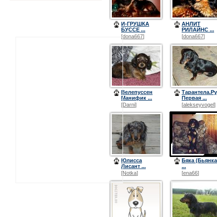
И-ГРУШКА
АНЛИТ
БУCCЕ ...
РИЛАЙНС ...
[
dona667
]
[
dona667
]
Велепуссен
Тарантела.Ру
Манифик ...
Первая ...
[
Darni
]
[
alekseyvogel
]
Юлисса
Бяка (Бьянка
Лисант ...
...
[
Notka
]
[
ena66
]