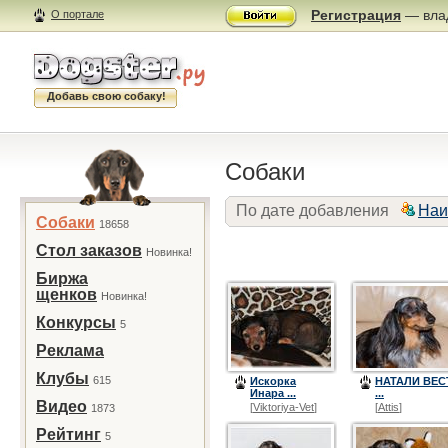
Регистрация
— влад
О портале
Добавь свою собаку!
Собаки
По дате добавления
Наи
Собаки
18658
Стол заказов
Новинка!
Биржа
щенков
Новинка!
Конкурсы
5
Реклама
Клубы
615
Искорка
НАТАЛИ ВЕС
Инара ...
...
Видео
[
Viktoriya-Vet
]
[
Attis
]
1873
Рейтинг
5