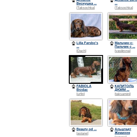
Веснушка ...
...
[
Taksochka
]
[
Taksochka
]
Lilla Farsbo's
Мальчик-с-
...
Пальчик с ...
[
Dach
]
[
vasilevna
]
FABIOLA
КАПИТОЛЬ
Brzdac
ДЮЙМ ...
[
urfin
]
[
taksamini
]
Beauty od ...
Альштадт
Жеминея
[
astane
]