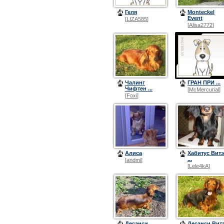
Геля
Monteckel
Event
[
LIZA585
]
[
Alisa2772
]
Чалинг
ГРАН ПРИ ...
Чифтен ...
[
McMercurial
]
[
Foxi
]
Алиса
Хабитус Витэ
...
[
andmi
]
[
Lele4kA
]
Десанси
Десанси Вит