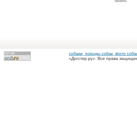
[
astane
]
собаки, породы собак, фото собак
«Догстер.ру». Все права защище
разрешена только с письменного
«Догстер.ру»