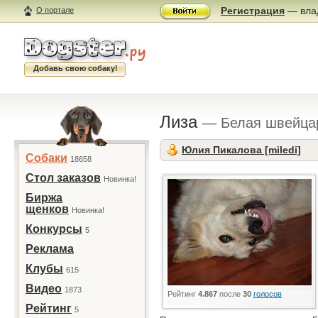
Регистрация
— влад
О портале
Добавь свою собаку!
Лиза
— Белая швейцар
Юлия Пикалова [miledi]
Собаки
18658
Стол заказов
Новинка!
Биржа
щенков
Новинка!
Конкурсы
5
Реклама
Клубы
615
Видео
1873
Рейтинг
4.867
после
30
голосов
Рейтинг
5