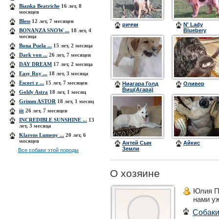
Bianka Beatriche
16 лет, 8
месяцев
Bless
12 лет, 7 месяцев
риччи
N' Lady
BONANZA SNOW ...
18 лет, 4
Bluebery
месяца
Bona Puela ...
15 лет, 2 месяца
Dark von ...
26 лет, 7 месяцев
DAY DREAM
17 лет, 2 месяца
Easy Roy ...
18 лет, 3 месяца
Escоrt z ...
15 лет, 7 месяцев
Ниагара Голд
Оливер
Виш(Агара)
Goldy Astra
18 лет, 1 месяц
Grimm ASTOR
18 лет, 1 месяц
iit
26 лет, 7 месяцев
INCREDIBLE SUNSHINE ...
13
лет, 3 месяца
Klarens Lumeny ...
20 лет, 6
месяцев
Антей Сын
Айкис
Земли
Все собаки этой породы
О хозяине
Юлия П
нами у
Собак