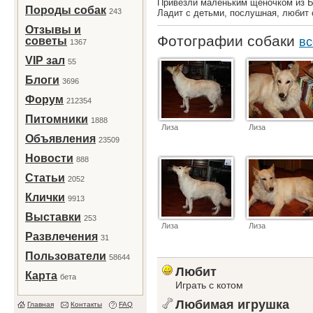
Привезли маленьким щеночком из Бе
Породы собак
243
Ладит с детьми, послушная, любит 
Отзывы и
Фотографии собаки
советы
вс
1367
VIP зал
55
Блоги
3696
Форум
212354
Питомники
1888
Лиза
Лиза
Объявления
23509
Новости
888
Статьи
2052
Клички
9913
Выставки
253
Лиза
Лиза
Развлечения
31
Пользователи
58644
Любит
Карта
бета
Играть с котом
Любимая игрушка
Главная
Контакты
FAQ