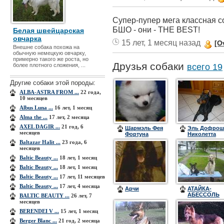
Супер-пупер мега классная с
БШО - они - THE BEST!
Белая швейцарская
овчарка
15 лет, 1 месяц назад
[O
Внешне собака похожа на
обычную немецкую овчарку,
примерно такого же роста, но
Друзья собаки
более плотного сложения, ...
всего 19
Другие собаки этой породы:
ALBA-ASTRA FROM ...
22 года,
10 месяцев
Albus Luna ...
16 лет, 1 месяц
Alma the ...
17 лет, 2 месяца
AXEL DAGIR ...
21 год, 6
Шармэль Фея
Эль Дофрош
месяцев
Фортуна
Николетта
Baltazar Halit ...
23 года, 6
месяцев
Baltic Beauty ...
18 лет, 1 месяц
Baltic Beauty ...
18 лет, 1 месяц
Baltic Beauty ...
17 лет, 11 месяцев
Baltic Beauty ...
17 лет, 4 месяца
Арчи
АТАЙКА-
АБЕССОЛЬ
BALTIC BEAUTY ...
26 лет, 7
месяцев
BERENDEI V ...
15 лет, 1 месяц
Berger Blanc ...
21 год, 2 месяца