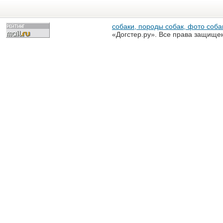
собаки, породы собак, фото собак
«Догстер.ру». Все права защище
разрешена только с письменного
«Догстер.ру»