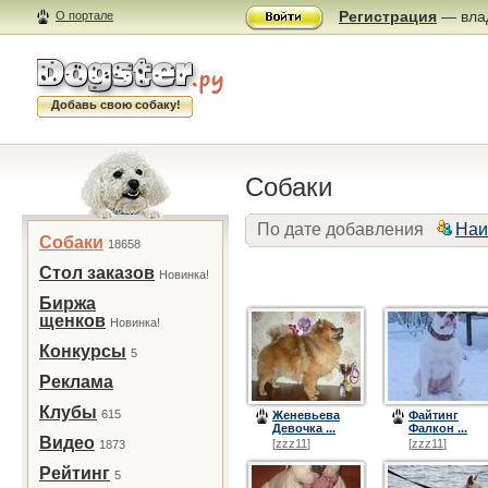
Регистрация
— влад
О портале
Добавь свою собаку!
Собаки
По дате добавления
Наи
Собаки
18658
Стол заказов
Новинка!
Биржа
щенков
Новинка!
Конкурсы
5
Реклама
Клубы
615
Женевьева
Файтинг
Девочка ...
Фалкон ...
Видео
[
zzz11
]
[
zzz11
]
1873
Рейтинг
5