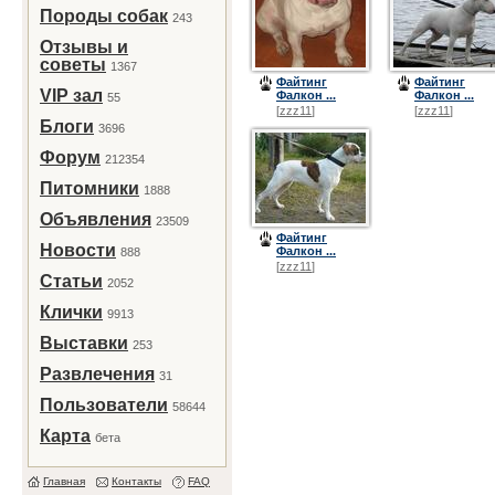
Породы собак
243
Отзывы и
советы
1367
Файтинг
Файтинг
VIP зал
Фалкон ...
Фалкон ...
55
[
zzz11
]
[
zzz11
]
Блоги
3696
Форум
212354
Питомники
1888
Объявления
23509
Файтинг
Новости
Фалкон ...
888
[
zzz11
]
Статьи
2052
Клички
9913
Выставки
253
Развлечения
31
Пользователи
58644
Карта
бета
Главная
Контакты
FAQ