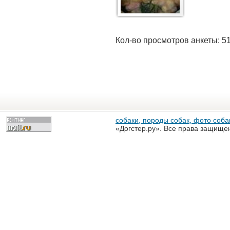
Кол-во просмотров анкеты: 5
собаки, породы собак, фото собак
«Догстер.ру». Все права защище
разрешена только с письменного
«Догстер.ру»