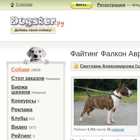
Регистрация
— влад
О портале
Добавь свою собаку!
Файтинг Фалкон Ав
Светлана Александрова [z
Собаки
18658
Стол заказов
Новинка!
Биржа
щенков
Новинка!
Конкурсы
5
Реклама
Клубы
615
Видео
1873
Рейтинг
4.761
после
25
голосов
Рейтинг
5