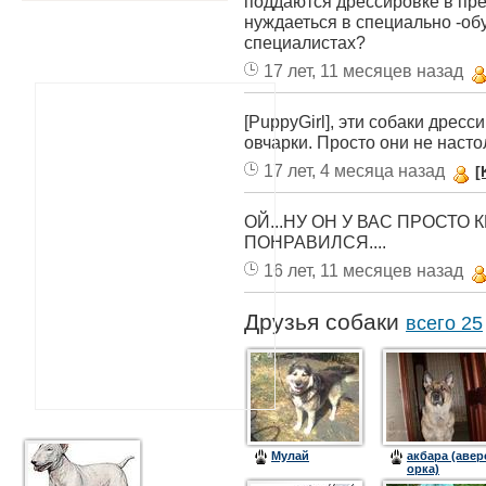
поддаются дрессировке в пре
нуждаеться в специально -об
специалистах?
17 лет, 11 месяцев назад
[PuppyGirl], эти собаки дресс
овчарки. Просто они не наст
17 лет, 4 месяца назад
[
ОЙ...НУ ОН У ВАС ПРОСТО 
ПОНРАВИЛСЯ....
16 лет, 11 месяцев назад
Друзья собаки
всего 25
Мулай
акбара (авер
орка)