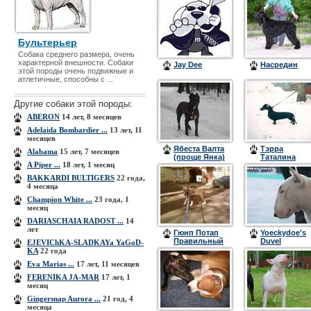
Бультерьер
Собака среднего размера, очень
характерной внешности. Собаки
Jay Dee
Насредин
этой породы очень подвижные и
атлетичные, способны с ...
Другие собаки этой породы:
ABERON
14 лет, 8 месяцев
Adelaida Bombardier ...
13 лет, 11
месяцев
Ябеста Валта
Тэрра
Alabama
15 лет, 7 месяцев
(проще Янка)
Таталина
A Piper ...
18 лет, 1 месяц
BAKKARDI BULTIGERS
22 года,
4 месяца
Champion White ...
23 года, 1
месяц
DARIASCHAIA RADOST ...
14
лет
Гюнп Потап
Yoeckydoe's
Правильный
Duvel
EJEVIChKA-SLADKAYa YaGoD-
Пацан
KA
22 года
Eva Marias ...
17 лет, 11 месяцев
FERENIKA JA-MAR
17 лет, 1
месяц
Gingersnap Aurora ...
21 год, 4
месяца