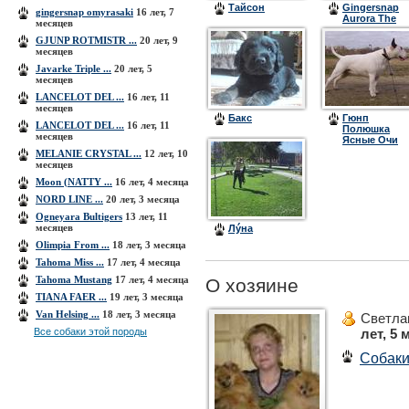
Тайсон
Gingersnap
gingersnap omyrasaki
16 лет, 7
Aurora The
месяцев
Tender sun
GJUNP ROTMISTR ...
20 лет, 9
месяцев
Javarke Triple ...
20 лет, 5
месяцев
LANCELOT DEL ...
16 лет, 11
месяцев
Бакс
Гюнп
LANCELOT DEL ...
16 лет, 11
Полюшка
месяцев
Ясные Очи
MELANIE CRYSTAL ...
12 лет, 10
месяцев
Moon (NATTY ...
16 лет, 4 месяца
NORD LINE ...
20 лет, 3 месяца
Ogneyara Bultigers
13 лет, 11
месяцев
Лýна
Olimpia From ...
18 лет, 3 месяца
Tahoma Miss ...
17 лет, 4 месяца
Tahoma Mustang
17 лет, 4 месяца
О хозяине
TIANA FAER ...
19 лет, 3 месяца
Van Helsing ...
18 лет, 3 месяца
Светла
Все собаки этой породы
лет, 5 
Собак