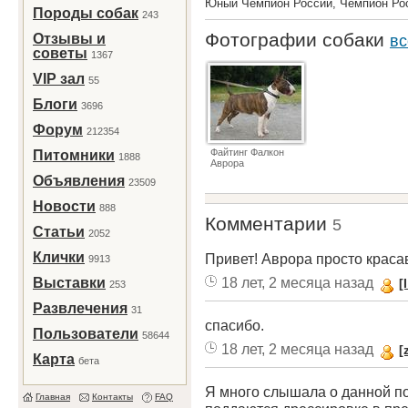
Юный Чемпион России, Чемпион Р
Породы собак
243
Фотографии собаки
Отзывы и
вс
советы
1367
VIP зал
55
Блоги
3696
Форум
212354
Файтинг Фалкон
Питомники
1888
Аврора
Объявления
23509
Новости
888
Комментарии
5
Статьи
2052
Клички
Привет! Аврора просто красав
9913
18 лет, 2 месяца назад
Выставки
[
253
Развлечения
31
спасибо.
Пользователи
58644
18 лет, 2 месяца назад
[
Карта
бета
Я много слышала о данной по
Главная
Контакты
FAQ