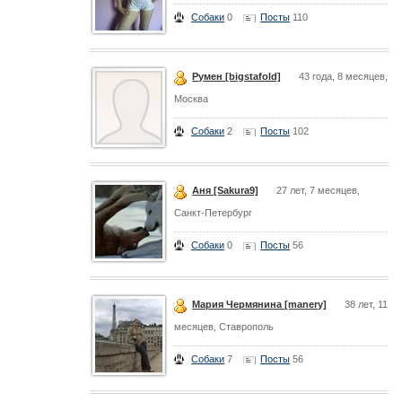
Собаки
0
Посты
110
Румен [bigstafold]
43 года, 8 месяцев,
Москва
Собаки
2
Посты
102
Аня [Sakura9]
27 лет, 7 месяцев,
Санкт-Петербург
Собаки
0
Посты
56
Мария Чермянина [manery]
38 лет, 11
месяцев, Ставрополь
Собаки
7
Посты
56