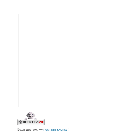
Будь другом, —
поставь кнопку
!