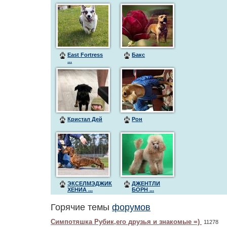
East Fortress
Бакс
...
Кристал Дей
Рон
ЭКСЕЛМЭДЖИК
ДЖЕНТЛИ
ХЕНИА ...
БОРН ...
Горячие темы
форумов
Симпотяшка Рубик,его друзья и знакомые =)
11278