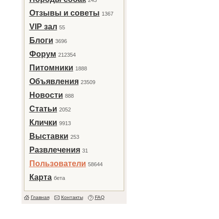
243
Отзывы и советы
1367
VIP зал
55
Блоги
3696
Форум
212354
Питомники
1888
Объявления
23509
Новости
888
Статьи
2052
Клички
9913
Выставки
253
Развлечения
31
Пользователи
58644
Карта
бета
Главная
Контакты
FAQ