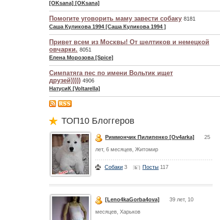
[OKsana] [OKsana]
Помогите уговорить маму завести собаку
8181
Саша Куликова 1994 [Саша Куликова 1994 ]
Привет всем из Москвы! От шелтиков и немецкой
овчарки.
8051
Елена Морозова [Spice]
Симпатяга пес по имени Вольтик ищет
друзей)))))
4906
НатусиК [Voltarella]
ТОП10 Блоггеров
Риммончик Пилипенко [Ov4arka]
25
лет, 6 месяцев, Житомир
Собаки
3
Посты
117
[Leno4kaGorba4ova]
39 лет, 10
месяцев, Харьков