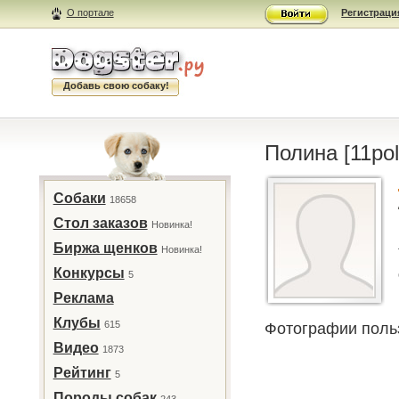
О портале
Регистраци
Добавь свою собаку!
Полина [11pol
Собаки
18658
Стол заказов
Новинка!
Биржа щенков
Новинка!
Конкурсы
5
Реклама
Клубы
615
Фотографии поль
Видео
1873
Рейтинг
5
Породы собак