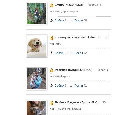
САША [kras147k126]
33 года, 8
месяцев, Красноярск
Собаки
7
Посты
48
нескажу нескажу [Vlad_ladrador]
37
лет, Уфа
Собаки
0
Посты
42
Радмила [RADMILOCHKA]
28 лет, 4
месяца, Курск
Собаки
1
Посты
41
Любовь Буданова [pitovo4ka]
38
лет, 10 месяцев, Калуга