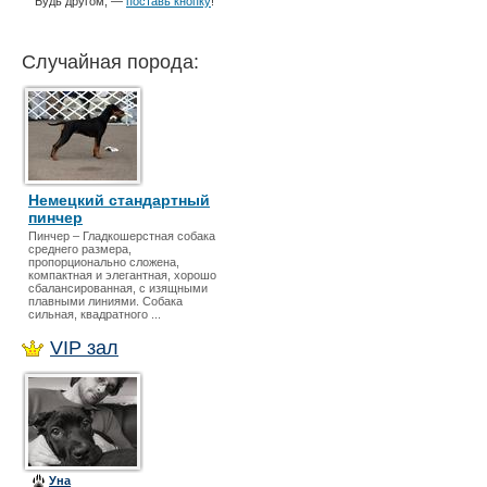
Будь другом, —
поставь кнопку
!
Случайная порода:
Немецкий стандартный
пинчер
Пинчер – Гладкошерстная собака
среднего размера,
пропорционально сложена,
компактная и элегантная, хорошо
сбалансированная, с изящными
плавными линиями. Собака
сильная, квадратного ...
VIP зал
Уна