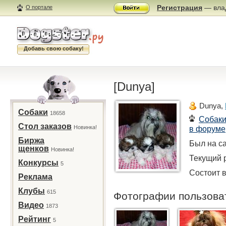
Регистрация
— влад
О портале
Добавь свою собаку!
[Dunya]
Dunya,
Собаки
18658
Собак
Стол заказов
Новинка!
в форуме
Биржа
Был на са
щенков
Новинка!
Текущий р
Конкурсы
5
Состоит в
Реклама
Клубы
615
Фотографии пользов
Видео
1873
Рейтинг
5