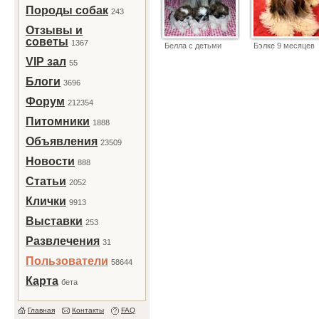
Породы собак
243
Отзывы и
советы
1367
Белла с детьми
Бэлке 9 месяцев
VIP зал
55
Блоги
3696
Форум
212354
Питомники
1888
Объявления
23509
Новости
888
Статьи
2052
Клички
9913
Выставки
253
Развлечения
31
Пользователи
58644
Карта
бета
Главная
Контакты
FAQ