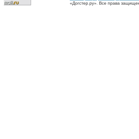
«Догстер.ру». Все права защище
разрешена только с письменного
«Догстер.ру»