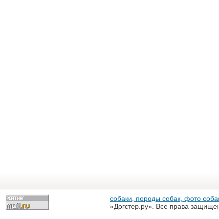
собаки, породы собак, фото собак
«Догстер.ру». Все права защище
разрешена только с письменного