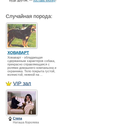
Будь другом, —
поставь кнопку
!
Случайная порода:
ХОВАВАРТ
Ховаварт - обладающая
сдержанным характеров собака,
прекрасно справляющаяся с
ролями домашнего компаньона и
охранника. Тело покрыта густой,
волнистой, нежной на ...
VIP зал
Степа
Наташа Королева