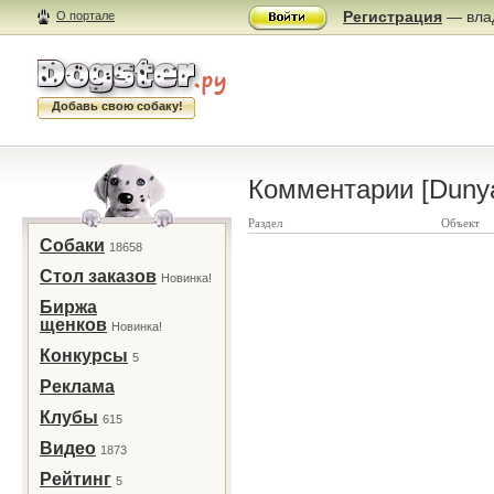
Регистрация
— влад
О портале
Добавь свою собаку!
Комментарии [Duny
Раздел
Объект
Собаки
18658
Стол заказов
Новинка!
Биржа
щенков
Новинка!
Конкурсы
5
Реклама
Клубы
615
Видео
1873
Рейтинг
5