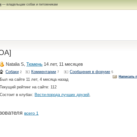
я
— владельцам собак и питомникам
ROA]
Natalia S,
Тюмень
14 лет, 11 месяцев
Собаки
Комментарии
Сообщения в форуме
2
7
5
Написать 
Был на сайте 11 лет, 4 месяца назад
Текущий рейтинг на сайте: 112
Состоит в клубах:
Вести-порода лучших друзей
,
зователя
всего 1