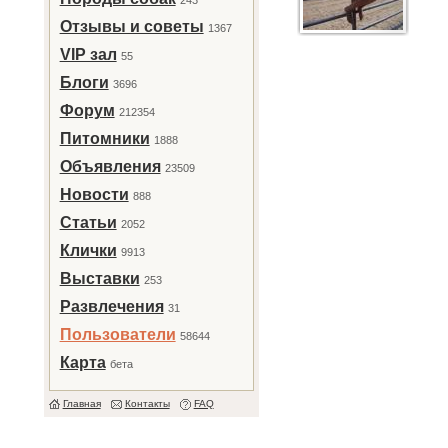
243
Отзывы и советы
1367
VIP зал
55
Блоги
3696
Форум
212354
Питомники
1888
Объявления
23509
Новости
888
Статьи
2052
Клички
9913
Выставки
253
Развлечения
31
Пользователи
58644
Карта
бета
Главная
Контакты
FAQ