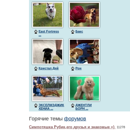
East Fortress
Бакс
...
Кристал Дей
Рон
ЭКСЕЛМЭДЖИК
ДЖЕНТЛИ
ХЕНИА ...
БОРН ...
Горячие темы
форумов
Симпотяшка Рубик,его друзья и знакомые =)
11278