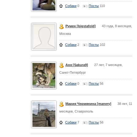
Собаки
0
Посты
110
Румен [bigstafold]
43 года, 8 месяцев,
Москва
Собаки
2
Посты
102
Аня [Sakura9]
27 лет, 7 месяцев,
Санкт-Петербург
Собаки
0
Посты
56
Мария Чермянина [manery]
38 лет, 11
месяцев, Ставрополь
Собаки
7
Посты
56