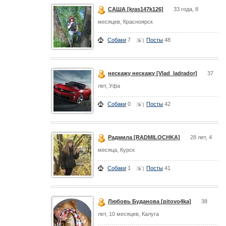
САША [kras147k126]
33 года, 8
месяцев, Красноярск
Собаки
7
Посты
48
нескажу нескажу [Vlad_ladrador]
37
лет, Уфа
Собаки
0
Посты
42
Радмила [RADMILOCHKA]
28 лет, 4
месяца, Курск
Собаки
1
Посты
41
Любовь Буданова [pitovo4ka]
38
лет, 10 месяцев, Калуга