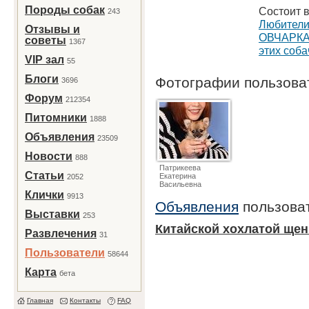
Породы собак
Состоит в
243
Любители
Отзывы и
ОВЧАРК
советы
1367
этих собач
VIP зал
55
Блоги
Фотографии пользов
3696
Форум
212354
Питомники
1888
Объявления
23509
Новости
888
Патрикеева
Статьи
Екатерина
2052
Васильевна
Клички
9913
Объявления
пользова
Выставки
253
Китайской хохлатой щен
Развлечения
31
Пользователи
58644
Карта
бета
Главная
Контакты
FAQ