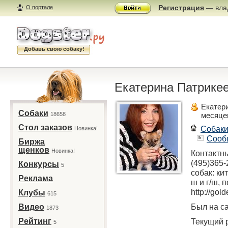
Регистрация
— влад
О портале
Добавь свою собаку!
Екатерина Патрикее
Екатер
Собаки
18658
месяце
Стол заказов
Собак
Новинка!
Сооб
Биржа
щенков
Новинка!
Контактн
(495)365-
Конкурсы
5
собак: ки
Реклама
ш и г/ш, 
http://gold
Клубы
615
Был на са
Видео
1873
Рейтинг
Текущий р
5