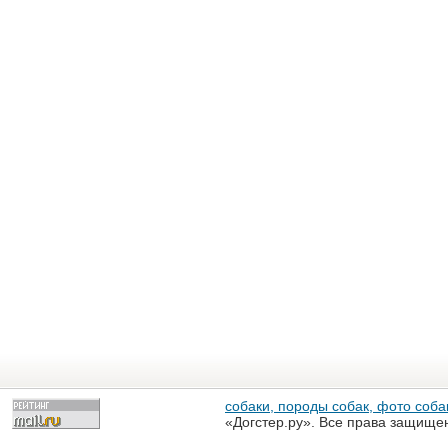
собаки, породы собак, фото собак
«Догстер.ру». Все права защище
разрешена только с письменного