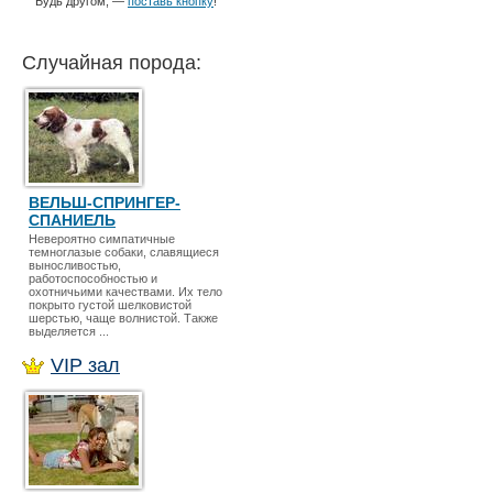
Будь другом, —
поставь кнопку
!
Случайная порода:
ВЕЛЬШ-СПРИНГЕР-
СПАНИЕЛЬ
Невероятно симпатичные
темноглазые собаки, славящиеся
выносливостью,
работоспособностью и
охотничьими качествами. Их тело
покрыто густой шелковистой
шерстью, чаще волнистой. Также
выделяется ...
VIP зал