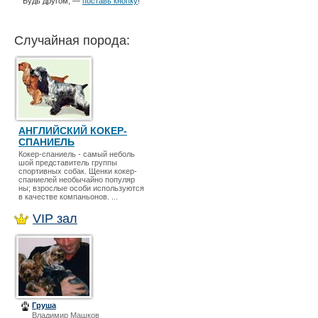
Будь другом, —
поставь кнопку
!
Случайная порода:
АНГЛИЙСКИЙ КОКЕР-
СПАНИЕЛЬ
Кокер-спаниель - самый неболь
шой представитель группы
спортивных собак. Щенки кокер-
спаниелей необычайно популяр
ны; взрослые особи используются
в качестве компаньонов. ...
VIP зал
Груша
Владимир Машков