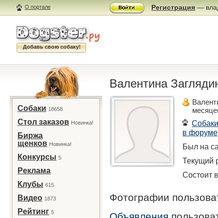
Регистрация
— влад
О портале
Добавь свою собаку!
Валентина Заглядина
Валент
Собаки
18658
месяце
Стол заказов
Собак
Новинка!
в форуме
Биржа
щенков
Новинка!
Был на са
Конкурсы
5
Текущий р
Реклама
Состоит в
Клубы
615
Фотографии пользов
Видео
1873
Рейтинг
5
Объявления
пользова