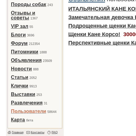
Породы собак
243
ИТАЛЬЯНСКИЙ КАНЕ К
Отзывы и
Замечательная девочка 
советы
1367
Подрощенные щенки Кан
VIP зал
55
Щенки Кане Корсо!
3000
Блоги
3696
Перспективные щенки Ка
Форум
212354
Питомники
1888
Объявления
23509
Новости
888
Статьи
2052
Клички
9913
Выставки
253
Развлечения
31
Пользователи
58644
Карта
бета
Главная
Контакты
FAQ