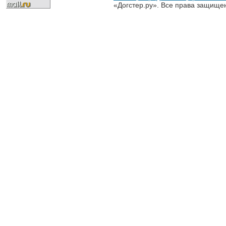
«Догстер.ру». Все права защище
разрешена только с письменного
«Догстер.ру»