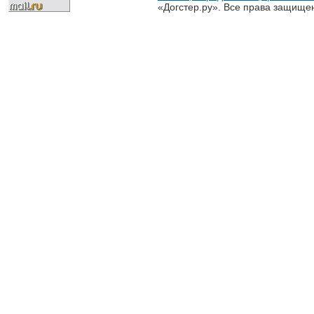
«Догстер.ру». Все права защище
разрешена только с письменного
«Догстер.ру»