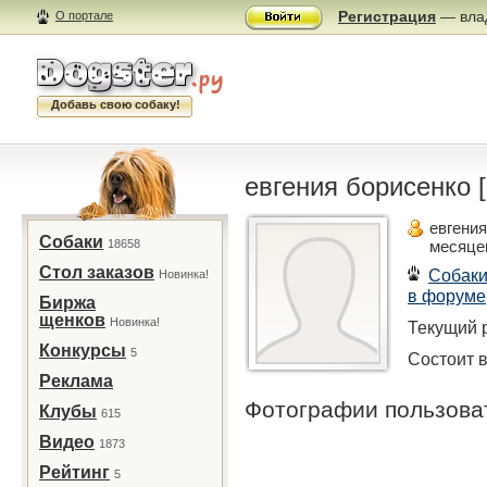
Регистрация
— влад
О портале
Добавь свою собаку!
евгения борисенко [d
евгени
Собаки
18658
месяце
Стол заказов
Собак
Новинка!
в форуме
Биржа
щенков
Новинка!
Текущий р
Конкурсы
5
Состоит в
Реклама
Фотографии пользов
Клубы
615
Видео
1873
Рейтинг
5