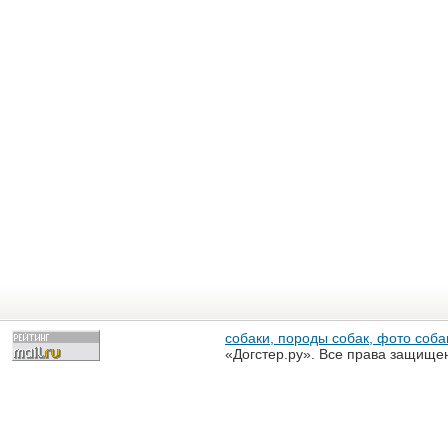
собаки, породы собак, фото собак
«Догстер.ру». Все права защище
разрешена только с письменного
«Догстер.ру»