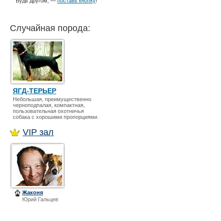
Будь другом, —
поставь кнопку
!
Случайная порода:
ЯГД-ТЕРЬЕР
Небольшая, преимущественно
черноподпалая, компактная,
пользовательная охотничья
собака с хорошими пропорциями.
VIP зал
Жаконя
Юрий Гальцев