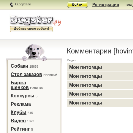
Регистрация
— влад
О портале
Добавь свою собаку!
Комментарии [hovim
Раздел
Собаки
18658
Мои питомцы
Стол заказов
Новинка!
Мои питомцы
Биржа
Мои питомцы
щенков
Новинка!
Мои питомцы
Конкурсы
5
Мои питомцы
Реклама
Клубы
615
Видео
1873
Рейтинг
5