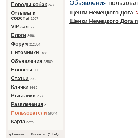
Объявления
пользова
Породы собак
243
Щенки Немецкого Дога
Отзывы и
советы
1367
Щенки Немецкого Дога п
VIP зал
55
Блоги
3696
Форум
212354
Питомники
1888
Объявления
23509
Новости
888
Статьи
2052
Клички
9913
Выставки
253
Развлечения
31
Пользователи
58644
Карта
бета
Главная
Контакты
FAQ