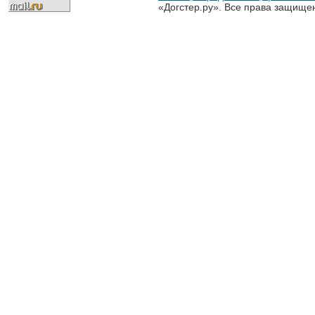
«Догстер.ру». Все права защище
разрешена только с письменного
«Догстер.ру»