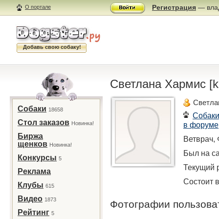
Регистрация
— влад
О портале
Добавь свою собаку!
Светлана Хармис [k
Светла
Собаки
18658
Собак
Стол заказов
Новинка!
в форуме
Биржа
Ветврач,
щенков
Новинка!
Был на са
Конкурсы
5
Текущий р
Реклама
Состоит в
Клубы
615
Видео
1873
Фотографии пользов
Рейтинг
5