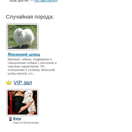
Будь другом, —
поставь кнопку
!
Случайная порода:
Японский шпиц
Крепкая, гибкая, подвижная и
смышленая собака с веселым и
смелым характером. По
отношению к хозяину японский
шпиц ласков, а к ...
VIP зал
Буся
Настя Кочеткова