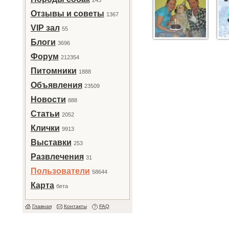
243
Отзывы и советы
1367
VIP зал
55
Блоги
3696
Форум
212354
Питомники
1888
Объявления
23509
Новости
888
Статьи
2052
Клички
9913
Выставки
253
Развлечения
31
Пользователи
58644
Карта
бета
Главная
Контакты
FAQ