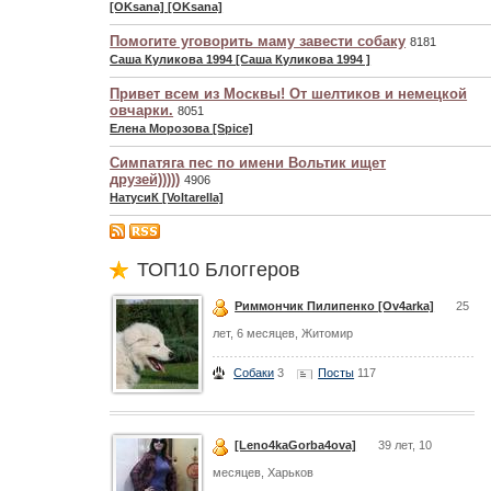
[OKsana] [OKsana]
Помогите уговорить маму завести собаку
8181
Саша Куликова 1994 [Саша Куликова 1994 ]
Привет всем из Москвы! От шелтиков и немецкой
овчарки.
8051
Елена Морозова [Spice]
Симпатяга пес по имени Вольтик ищет
друзей)))))
4906
НатусиК [Voltarella]
ТОП10 Блоггеров
Риммончик Пилипенко [Ov4arka]
25
лет, 6 месяцев, Житомир
Собаки
3
Посты
117
[Leno4kaGorba4ova]
39 лет, 10
месяцев, Харьков