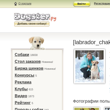
О портале
Регистраци
Добавь свою собаку!
[labrador_cha
Собаки
18658
Стол заказов
Новинка!
Биржа щенков
Новинка!
Конкурсы
5
Реклама
Клубы
615
Видео
1873
Фотографии поль
Рейтинг
5
Породы собак