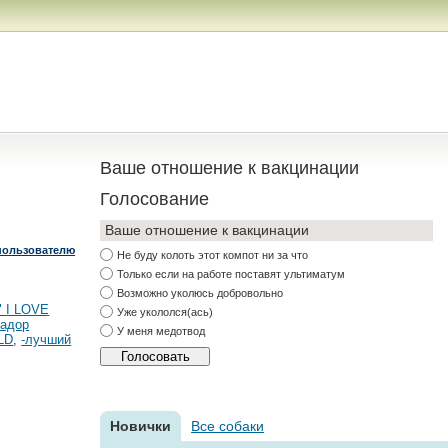
Ваше отношение к вакцинации
Голосование
Ваше отношение к вакцинации
пользователю
Не буду колоть этот компот ни за что
Только если на работе поставят ультиматум
Возможно уколюсь добровольно
" I LOVE
Уже укололся(ась)
адор
У меня медотвод
LD
,
-лучший
Новички
Все собаки