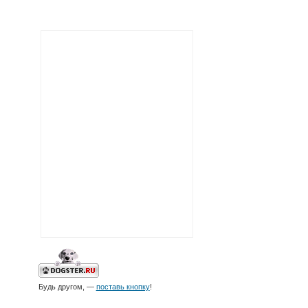
Будь другом, —
поставь кнопку
!