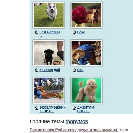
East Fortress
Бакс
...
Кристал Дей
Рон
ЭКСЕЛМЭДЖИК
ДЖЕНТЛИ
ХЕНИА ...
БОРН ...
Горячие темы
форумов
Симпотяшка Рубик,его друзья и знакомые =)
11278