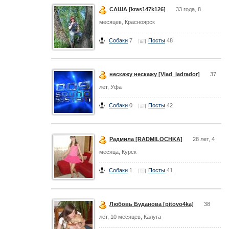
САША [kras147k126]
33 года, 8
месяцев, Красноярск
Собаки
7
Посты
48
нескажу нескажу [Vlad_ladrador]
37
лет, Уфа
Собаки
0
Посты
42
Радмила [RADMILOCHKA]
28 лет, 4
месяца, Курск
Собаки
1
Посты
41
Любовь Буданова [pitovo4ka]
38
лет, 10 месяцев, Калуга