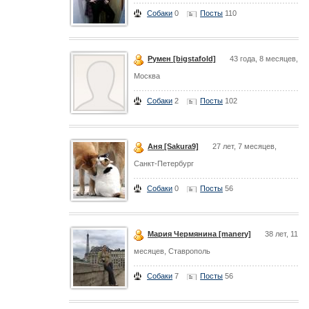
Собаки
0
Посты
110
Румен [bigstafold]
43 года, 8 месяцев,
Москва
Собаки
2
Посты
102
Аня [Sakura9]
27 лет, 7 месяцев,
Санкт-Петербург
Собаки
0
Посты
56
Мария Чермянина [manery]
38 лет, 11
месяцев, Ставрополь
Собаки
7
Посты
56