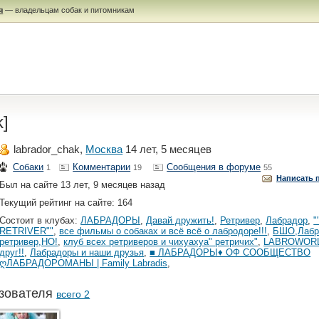
я
— владельцам собак и питомникам
k]
labrador_chak,
Москва
14 лет, 5 месяцев
Собаки
Комментарии
Сообщения в форуме
1
19
55
Написать 
Был на сайте 13 лет, 9 месяцев назад
Текущий рейтинг на сайте: 164
Состоит в клубах:
ЛАБРАДОРЫ
,
Давай дружить!
,
Ретривер
,
Лабрадор
,
"
RETRIVER""
,
все фильмы о собаках и всё всё о лабродоре!!!
,
БШО,Лабр
ретривер,НО!
,
клуб всех ретриверов и чихуахуа" ретричих"
,
LABROWOR
друг!!
,
Лабрадоры и наши друзья
,
■ ЛАБРАДОРЫ♦ ОФ СООБЩЕСТВО
ღЛАБРАДОРОМАНЫ | Family Labradis
,
зователя
всего 2