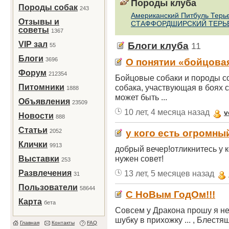
Породы клуба
Породы собак
243
Американский Питбуль Терь
Отзывы и
СТАФФОРДШИРСКИЙ ТЕРЬ
советы
1367
VIP зал
Блоги клуба
11
55
Блоги
3696
О понятии «бойцова
Форум
212354
Бойцовые собаки и породы с
Питомники
собака, участвующая в боях с
1888
может быть ...
Объявления
23509
10 лет, 4 месяца назад
v
Новости
888
Статьи
2052
у кого есть огромны
Клички
9913
добрый вечер!отликнитесь у 
нужен совет!
Выставки
253
Развлечения
13 лет, 5 месяцев назад
31
Пользователи
58644
C НоВым ГодОм!!!
Карта
бета
Совсем у Дракона прошу я немн
шубку в прихожку ... , Блестя
Главная
Контакты
FAQ