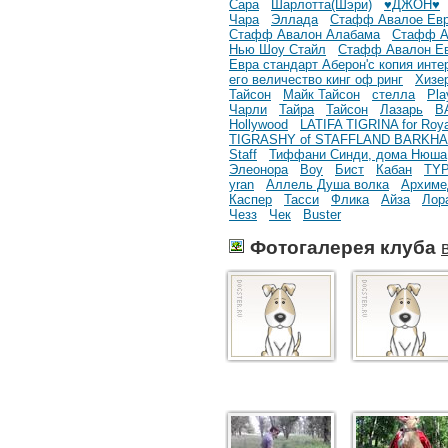
Сара
Шарлотта(Шэри)
♥ДЖОН♥
Чара
Эллада
Стафф Авалое Евра
Стафф Авалон Алабама
Стафф А
Нью Шоу Стайл
Стафф Авалон Ев
Евра стандарт Аберон'с копия инте
его величество кинг оф ринг
Хизе
Тайсон
Майк Тайсон
стелла
Pla
Чарли
Тайра
Тайсон
Лазарь
B
Hollywood
LATIFA TIGRINA for Roya
TIGRASHY of STAFFLAND BARKH
Staff
Тиффани Синди, дома Нюша
Элеонора
Boy
Бист
Кабан
TY
yran
Аллель Душа волка
Архиме
Каспер
Тасси
Флика
Айза
Лор
Чезз
Чек
Buster
Фотогалерея клуба