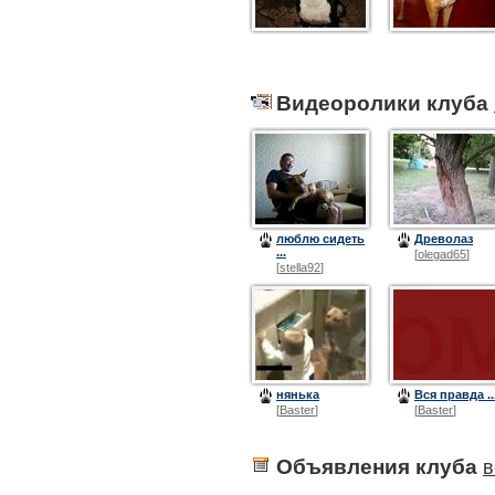
Видеоролики клуба
люблю сидеть
Древолаз
...
[
olegad65
]
[
stella92
]
нянька
Вся правда ..
[
Baster
]
[
Baster
]
Объявления клуба
в