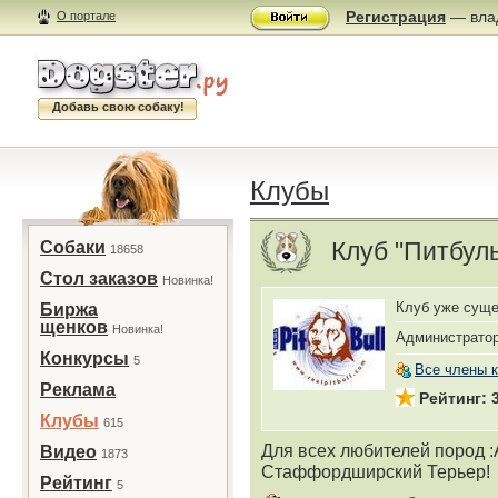
Регистрация
— влад
О портале
Добавь свою собаку!
Клубы
Клуб "Питбул
Собаки
18658
Стол заказов
Новинка!
Клуб уже суще
Биржа
щенков
Новинка!
Администрато
Конкурсы
5
Все члены 
Реклама
Рейтинг: 
Клубы
615
Для всех любителей пород 
Видео
1873
Стаффордширский Терьер!
Рейтинг
5