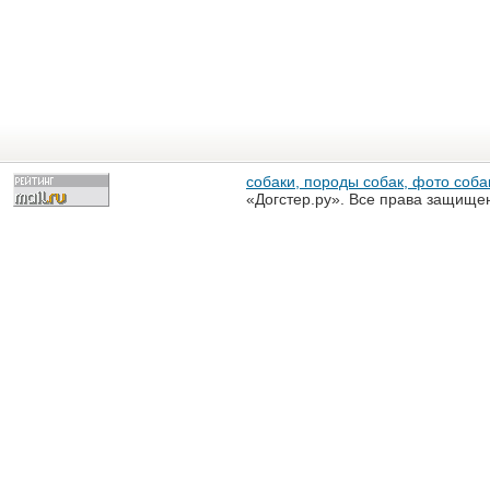
собаки, породы собак, фото собак
«Догстер.ру». Все права защище
разрешена только с письменного
«Догстер.ру»