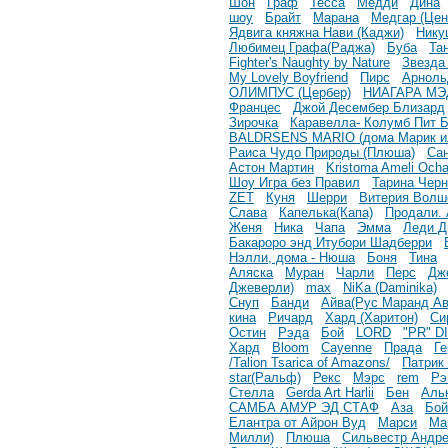
Шон
Граф
Тесса
Медди
Дина
шоу
Брайт
Марана
Медгар (Цен
Ядвига княжна Нави (Каджи)
Нику
Любимец Графа(Раджа)
Буба
Та
Fighter's Naughty by Nature
Звезда
My Lovely Boyfriend
Пирс
Арноль
ОЛИМПУС (Цербер)
НИАГАРА МЭ
Францес
Джой Десембер Близард
Зирочка
Каравелла- Колумб Пит 
BALDRSENS MARIO (дома Марик и
Раиса Чудо Природы (Плюша)
Са
Астон Мартин
Kristoma Ameli Och
Шоу Игра без Правил
Тарина Чер
ZET
Куня
Шерри
Витерия Волш
Слава
Капелька(Капа)
Продали. 
Женя
Ника
Чапа
Эмма
Леди Д
Бакароро энд Итубори Шадберри
Нэлли, дома - Нюша
Боня
Тина
Аляска
Муран
Чарли
Перс
Дж
Джеверли)
max
NiKa (Daminika)
Снуп
Банди
Айва(Рус Маранд Ав
кина
Ричард
Хард (Харитон)
Си
Остин
Рэда
Бой
LORD
"PR" 
Хард
Bloom
Cayenne
Прада
Ге
/Talion Tsarica of Amazons/
Патрик
star(Ральф)
Рекс
Мэрс
rem
Рэ
Стелла
Gerda Art Harlii
Бен
Аль
САМБА АМУР ЭД СТАФ
Аза
Бой
Елантра от Айрон Вуд
Марси
Ма
Милли)
Плюша
Сильвестр Андр