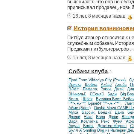
выяснилось, что она не облад
приписывал продавец, новый 
16 лет, 8 месяцев назад
История возникнове
Питбультерьер относится к не
служебным собакам. История 
Предками питбультерьеров ...
16 лет, 8 месяцев назад
Собаки клуба
1
Fjord From Viktoriya City (Рокки)
О
Ириска
Шейла
Акбар
Альба
Н
ЭЛАН
Памела
Рокки
Джек
Дин
Николь
Соня
Бади
Big Bos
Билл
Шрек
Бусинка Бест -Бейл
˜”*°•.♥.•°*”˜ БрюнЯ ˜”*°•.♥.•°*”˜
Лант
Аймс (Бася)
Dusha Moya CAMELL
Муха
Барсик
Бэндит
Дана
Бе
Джери
Ника
Бара
Джои
Венед
Варя
Котлетка
Рекс
Фуня
Афо
Акула
Важа
Декстер Морган
С
Булл A`Smiling Dog из Империи Де