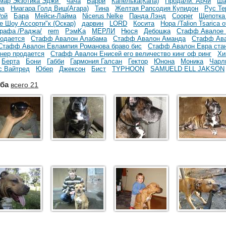
мар Экзотика Эджи
чача
Барри
Капелька(Капа)
Продали. Арчи
Ша
ра
Ниагара Голд Виш(Агара)
Тина
Желтая Рапсодия Купидон
Рус Те
Рой
Бара
Мейси-Лайма
Nicerus Nelke
Панда Лэнд
Cooper
Щепотка
е Шоу Ассорти"к (Оскар)
дарвин
LORD
Косита
Нора /Talion Tsarica 
рафа /Раджа/
rem
РэмKa
МЕРЛИ
Нюся
Дебошка
Стафф Авалое 
родается
Стафф Авалон Алабама
Стафф Авалон Аманда
Стафф Ав
Стафф Авалон Евлампия Романова браво бис
Стафф Авалон Евра ста
инер продается
Стафф Авалон Енисей его величество кинг оф ринг
Хи
Берта
Бони
Габби
Гармония Галсан
Гектор
Юнона
Моника
Чарл
с Вайтред
Юбер
Джексон
Бист
TYPHOON
SAMUELD ELL JAKSON
уба
всего 21