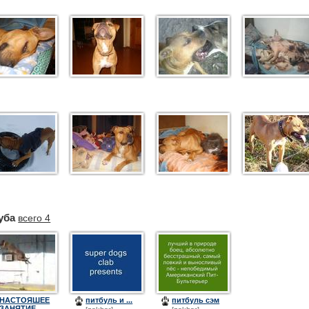
уба
всего 4
НАСТОЯШЕЕ
питбуль и ...
питбуль сэм
ЗАНЯТИЕ ...