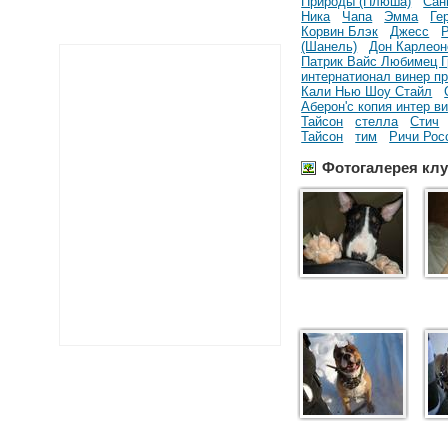
Природы (Плюша)
Сан
Ника
Чапа
Эмма
Ге
Корвин Блэк
Джесс
(Шанель)
Дон Карлеон
Патрик Вайс Любимец Г
интернатионал винер п
Кали Нью Шоу Стайл
Аберон'с копия интер в
Тайсон
стелла
Стич
Тайсон
тим
Ричи Рос
Фотогалерея кл