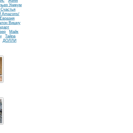
нс
Женя
рьер Уникум
 Счастья
of Amazons/
Евразия
алон Вишну
ндарт
зер
Майк
и
Тайра
ДОЛЛИ