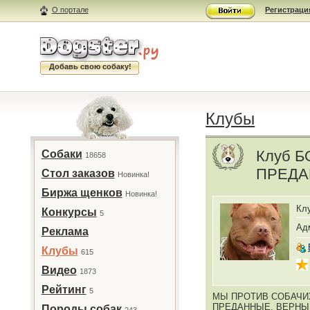
О портале
Регистраци
Добавь свою собаку!
Клубы
Клуб 
Собаки
18658
ПРЕДА
Стол заказов
Новинка!
Биржа щенков
Новинка!
Кл
Конкурсы
5
Ад
Реклама
Клубы
615
Видео
1873
Рейтинг
5
МЫ ПРОТИВ СОБАЧИ
ПРЕДАННЫЕ, ВЕРНЫ
Породы собак