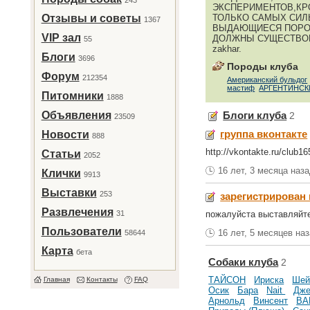
243
ЭКСПЕРИМЕНТОВ,КР
Отзывы и советы
ТОЛЬКО САМЫХ СИЛ
1367
ВЫДАЮЩИЕСЯ ПОРОДЫ
VIP зал
ДОЛЖНЫ СУЩЕСТВОВ
55
zakhar.
Блоги
3696
Породы клуба
Форум
212354
Американский бульдог
мастиф
АРГЕНТИНСК
Питомники
1888
Объявления
Блоги клуба
2
23509
группа вконтакте
Новости
888
http://vkontakte.ru/club1
Статьи
2052
16 лет, 3 месяца наз
Клички
9913
Выставки
253
зарегистрирован
Развлечения
31
пожалуйста выставляйте
Пользователи
16 лет, 5 месяцев на
58644
Карта
бета
Собаки клуба
2
ТАЙСОН
Ириска
Шей
Главная
Контакты
FAQ
Осик
Бара
Nait
Дже
Арнольд
Винсент
BA