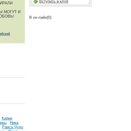
Вступить в клуб
БИРАЛИ
Ы МОГУТ И
ЮБОВЬ!
В он-лайн(0):
ийский
Кабир
сквы
Ника
Раиса Чудо