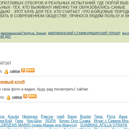
ОПОТЛИВЫХ ОТБОРОВ И РЕАЛЬНЫХ ИСПЫТАНИЙ, ГДЕ ПОРОЙ ВЫ
ЬНЫХ- ТЕХ, КТО ВЫЖИВАЛ! ИМЕННО ТАК ОБРАЗОВАЛИСЬ САМЫЕ
Ю . ЭТОТ КЛУБ ДЛЯ ТЕХ, КТО СЧИТАЕТ ,ЧТО БОЙЦОВЫЕ ПОРОД
АТЬ В СОВРЕМЕННОМ ОБЩЕСТВЕ, ПРИНОСЯ ЛЮДЯМ ПОЛЬЗУ И Л
Американский Питбуль Терьер
АМЕРИКАНСКИЙ СТАФФОРДШИРСКИЙ ТЕРЬЕР
Англ
ИЙ ДОГ
...
6507167
ад
zakhar
 новый клуб
 свои фото и видео, буду рад посмотреть! zakhar.
зад
zakhar
ла
Альба
Нюрочка
Риксон
грей
Бади
Buster
Гера
Рита
Дана
ки-Бой
Гера
Чон-Шон
ЛОЛА
Брукс Олл Слава
Игнат с Севера Мо
LDRSENS MARIO (дома Марик или Маруся)
DJABRAIL ATILLA STRAYK