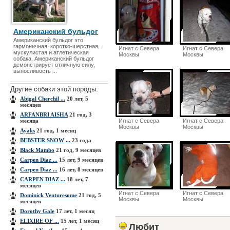
Американский бульдог
Американский бульдог это
гармоничная, коротко-шерстная,
Игнат с Севера
Игнат с Севера
мускулистая и атлетическая
Москвы
Москвы
собака. Американский бульдог
демонстрирует отличную силу,
выносливость ...
Другие собаки этой породы:
Abigal Cherchil ...
20 лет, 5
месяцев
ARFANBRI AISHA
21 год, 3
месяца
Игнат с Севера
Игнат с Севера
Москвы
Москвы
Ayaks
21 год, 1 месяц
BEBSTER SNOW ...
23 года
Black Mambo
21 год, 9 месяцев
Carpen Diaz ...
15 лет, 9 месяцев
Carpen Diaz ...
16 лет, 8 месяцев
CARPEN DIAZ ...
18 лет, 7
месяцев
Игнат с Севера
Игнат с Севера
Dominick Venturesome
21 год, 5
Москвы
Москвы
месяцев
Dorothy Gale
17 лет, 1 месяц
ELIXIRE OF ...
15 лет, 1 месяц
Любит