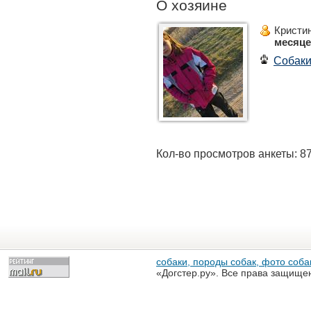
О хозяине
Кристи
месяц
Собак
Кол-во просмотров анкеты: 8
собаки, породы собак, фото собак
«Догстер.ру». Все права защище
разрешена только с письменного
«Догстер.ру»