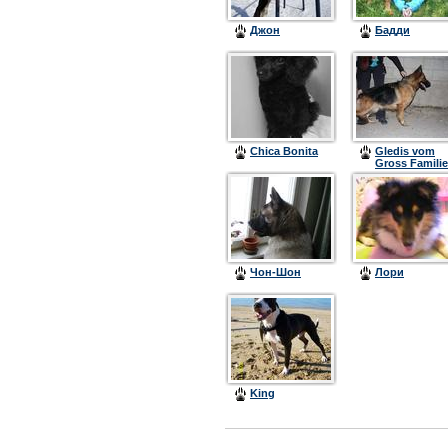
Джон
Бадди
Chica Bonita
Gledis vom
Gross Familie
Чон-Шон
Лори
King