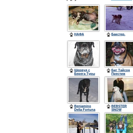
НАФА
Бакстер.
Шервуд с
Биг Тайсон
Берега Туры
Престиж
Benjamino
BEBSTER
Della Fortuna
SNOW
Erl Grandi
FORTUNA