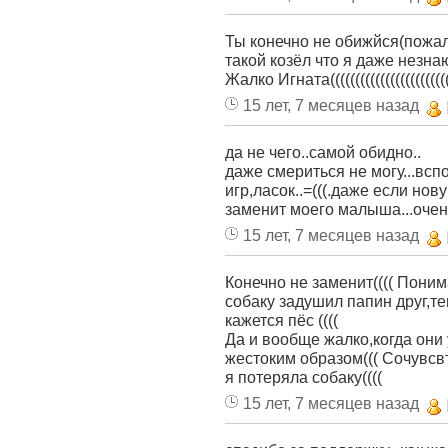
Ты конечно не обижйся(пожал
такой козёл что я даже незнаю ка
Жалко Игната((((((((((((((((((((((((
15 лет, 7 месяцев назад
да не чего..самой обидно..
даже смериться не могу...всп
игр,ласок..=(((.даже если нов
заменит моего малыша...очень
15 лет, 7 месяцев назад
Конечно не заменит(((( Поним
собаку задушил папин друг,те
кажется пёс ((((
Да и вообще жалко,когда они 
жестоким образом((( Сочувсв
я потеряла собаку((((
15 лет, 7 месяцев назад