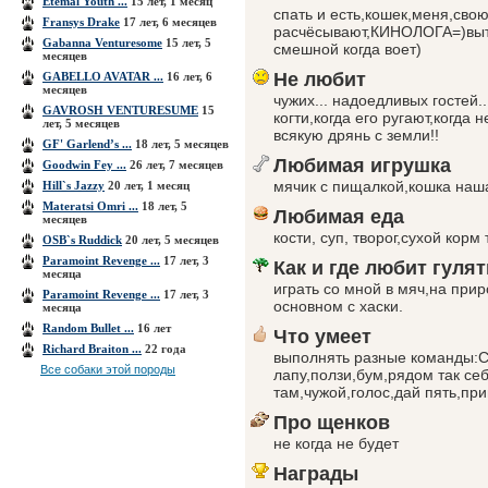
Etemal Youth ...
15 лет, 1 месяц
спать и есть,кошек,меня,свою
Fransys Drake
17 лет, 6 месяцев
расчёсывают,КИНОЛОГА=)выт
Gabanna Venturesome
15 лет, 5
смешной когда воет)
месяцев
Не любит
GABELLO AVATAR ...
16 лет, 6
месяцев
чужих... надоедливых гостей..
GAVROSH VENTURESUME
15
когти,когда его ругают,когда
лет, 5 месяцев
всякую дрянь с земли!!
GF' Garlend’s ...
18 лет, 5 месяцев
Любимая игрушка
Goodwin Fey ...
26 лет, 7 месяцев
мячик с пищалкой,кошка наш
Hill`s Jazzy
20 лет, 1 месяц
Materatsi Omri ...
18 лет, 5
Любимая еда
месяцев
кости, суп, творог,сухой корм
OSB`s Ruddick
20 лет, 5 месяцев
Paramoint Revenge ...
17 лет, 3
Как и где любит гулят
месяца
играть со мной в мяч,на прир
Paramoint Revenge ...
17 лет, 3
основном с хаски.
месяца
Random Bullet ...
16 лет
Что умеет
Richard Braiton ...
22 года
выполнять разные команды:Си
Все собаки этой породы
лапу,ползи,бум,рядом так себ
там,чужой,голос,дай пять,при
Про щенков
не когда не будет
Награды