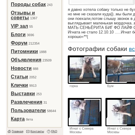
Породы собак
243
я давно хотела собаку только не бу
Отзывы и
но мне не сказали куда))..мы были 
советы
1367
они поехали,потом слышу звонок в д
выглядывает маленькая мордочка..вот
VIP зал
55
МАТЬ:СЕНЬЁРИТА БИГ ФО ЛАЙФ 
Игната не стало 12.10.10 .....Игнат 
Блоги
3696
хорошо=**(
Форум
212354
Фотографии собаки
вс
Питомники
1888
Объявления
23509
Новости
888
Статьи
2052
Клички
9913
горка
Бум
Выставки
253
Развлечения
31
Пользователи
58644
Карта
бета
Игнат с Севера
Игнат с Севера
Главная
Контакты
FAQ
Москвы
Москвы