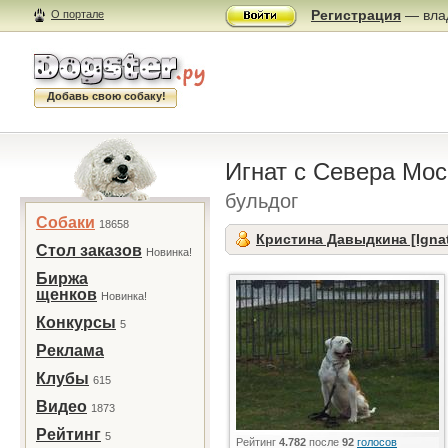
Регистрация
— влад
О портале
Добавь свою собаку!
Игнат с Севера Мо
бульдог
Собаки
18658
Кристина Давыдкина [Igna
Стол заказов
Новинка!
Биржа
щенков
Новинка!
Конкурсы
5
Реклама
Клубы
615
Видео
1873
Рейтинг
5
Рейтинг
4.782
после
92
голосов