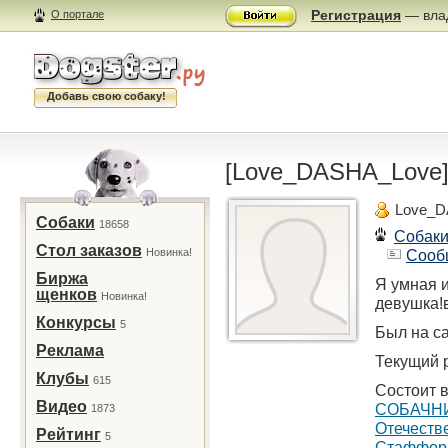
Регистрация
— влад
О портале
Добавь свою собаку!
[Love_DASHA_Love
Love_D
Собаки
18658
Собак
Стол заказов
Новинка!
Сооб
Биржа
Я умная 
щенков
Новинка!
девушка!
Конкурсы
5
Был на са
Реклама
Текущий р
Клубы
615
Состоит в
Видео
СОБАЧНИК
1873
Отечеств
Рейтинг
5
Cтаффор