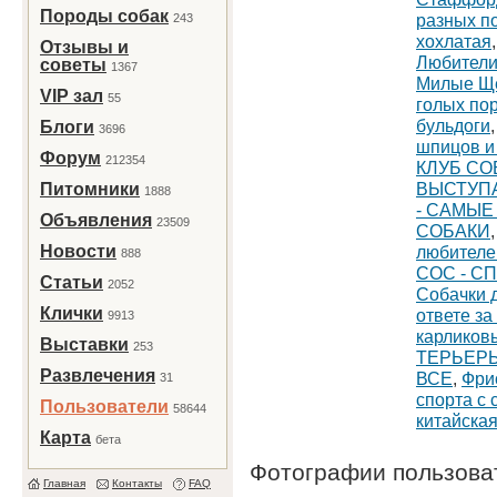
Породы собак
разных п
243
хохлатая
Отзывы и
Любители
советы
1367
Милые Щ
VIP зал
55
голых пор
бульдоги
Блоги
3696
шпицов и
Форум
212354
КЛУБ СО
ВЫСТУПА
Питомники
1888
- САМЫ
Объявления
23509
СОБАКИ
Новости
любителей
888
СОС - С
Статьи
2052
Собачки 
Клички
ответе за
9913
карликовы
Выставки
253
ТЕРЬЕР
Развлечения
ВСЕ
,
Фри
31
спорта с 
Пользователи
58644
китайская
Карта
бета
Фотографии пользов
Главная
Контакты
FAQ