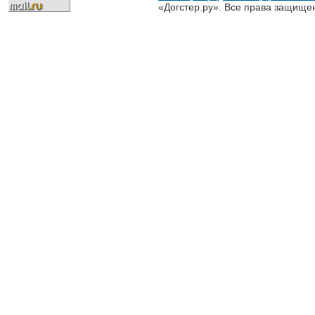
«Догстер.ру». Все права защище
разрешена только с письменного
«Догстер.ру»