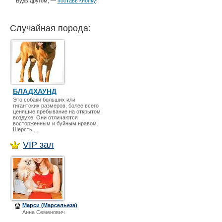
Будь другом, —
поставь кнопку
!
Случайная порода:
БЛАДХАУНД
Это собаки больших или
гигантских размеров, более всего
ценящие пребывание на открытом
воздухе. Они отличаются
восторженным и буйным нравом.
Шерсть ...
VIP зал
Марси (Марсельеза)
Анна Семенович