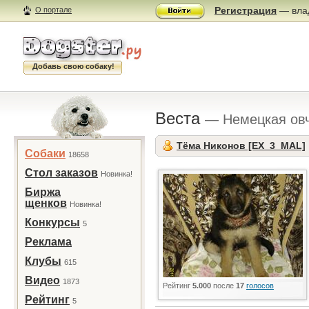
Регистрация
— влад
О портале
Добавь свою собаку!
Веста
— Немецкая ов
Тёма Никонов [EX_3_MAL]
Собаки
18658
Стол заказов
Новинка!
Биржа
щенков
Новинка!
Конкурсы
5
Реклама
Клубы
615
Видео
1873
Рейтинг
5.000
после
17
голосов
Рейтинг
5