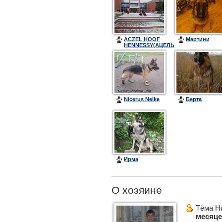
ACZEL HOOF
Мартини
HENNESSY(АЦЕЛЬ
ХОФ
ХЕННЕСИ)
Nicerus Nelke
Берта
Ирма
О хозяине
Тёма Ни
месяц