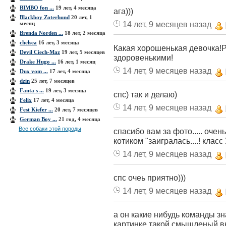
BIMBO fon ...
19 лет, 4 месяца
ага)))
Blackboy Zoterhund
20 лет, 1
14 лет, 9 месяцев назад
месяц
Brenda Norden ...
18 лет, 2 месяца
chelsea
16 лет, 3 месяца
Какая хорошенькая девочка!
Devil Ciech-Maz
19 лет, 5 месяцев
здоровенькими!
Drake Hugo ...
16 лет, 1 месяц
14 лет, 9 месяцев назад
Dux vom ...
17 лет, 4 месяца
dzin
25 лет, 7 месяцев
Fanta s ...
19 лет, 3 месяца
спс) так и делаю)
Felix
17 лет, 4 месяца
14 лет, 9 месяцев назад
Fest Kiefer ...
20 лет, 7 месяцев
German Boy ...
21 год, 4 месяца
Все собаки этой породы
спасибо вам за фото..... очен
котиком "заигралась....! клас
14 лет, 9 месяцев назад
спс очеь приятно)))
14 лет, 9 месяцев назад
а он какие нибудь команды знае
картинке такой смышленый выг