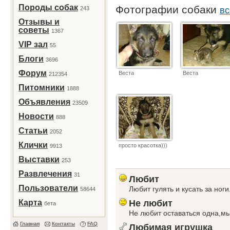
Породы собак
Фотографии собаки
243
вс
Отзывы и
советы
1367
VIP зал
55
Блоги
3696
Форум
Веста
Веста
212354
Питомники
1888
Объявления
23509
Новости
888
Статьи
2052
Клички
просто красотка)))
9913
Выставки
253
Развлечения
31
Любит
Пользователи
Любит гулять и кусать за ноги
58644
Карта
Не любит
бета
Не любит оставаться одна,мы
Главная
Контакты
FAQ
Любимая игрушка