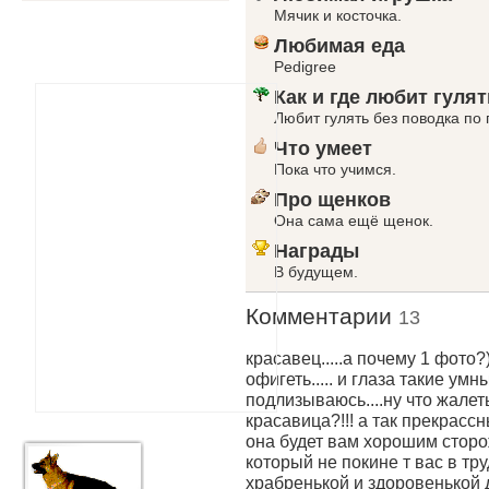
Мячик и косточка.
Любимая еда
Pedigree
Как и где любит гулят
Любит гулять без поводка по 
Что умеет
Пока что учимся.
Про щенков
Она сама ещё щенок.
Награды
В будущем.
Комментарии
13
красавец.....а почему 1 фот
офигеть..... и глаза такие умн
подлизываюсь....ну что жалет
красавица?!!! а так прекрасс
она будет вам хорошим стор
который не покине т вас в тру
храбренькой и здоровенькой де