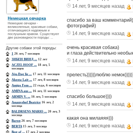
14 лет, 9 месяцев назад
Немецкая овчарка
спасибо за ваш комментарий)
Немецкие овчарки -
фотографий)
великолепные, красивые собаки,
отличающиеся надежным и
14 лет, 9 месяцев назад
послушным нравом. Существуют
две разновидности породы: ...
очень красивая собака)
Другие собаки этой породы:
и глаза действительно необы
1
26 лет, 7 месяцев
3ИБЕН ВИНД ...
12 лет
14 лет, 9 месяцев назад
ACZEL HOOF ...
18 лет, 5
месяцев
прелесть))))))люблю немок))))))
Aju-Dag lie ...
17 лет, 11 месяцев
Akosta Lait ...
17 лет, 8 месяцев
14 лет, 9 месяцев назад
Amigo Fom ...
22 года, 6 месяцев
AMINA aus ...
16 лет, 11 месяцев
спасибо большое))))
ARMIN V. ...
16 лет, 5 месяцев
Assauvehof Beatrice
16 лет, 2
14 лет, 9 месяцев назад
месяца
BALDRSENS MARIO ...
20 лет, 3
месяца
какая она милаяяя)))
Baron
26 лет, 7 месяцев
14 лет, 9 месяцев назад
BERTA
15 лет, 3 месяца
Best of ...
17 лет, 2 месяца