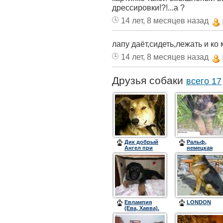
дрессировки!?!...а ?
14 лет, 8 месяцев назад
лапу даёт,сидеть,лежать и ко 
14 лет, 8 месяцев назад
Друзья собаки
всего 17
Дик добрый
Ральф,
Ангел при
немецкая
свете дня и
овчарка
дьявол в
непроглядной
тьме!....
Евлампия
LONDON
(Ева, Хавва).
Ты навсегда в
моем сердце.