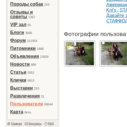
Породы собак
Американ
243
Knl's
,
ST
Отзывы и
Давайте э
советы
1367
СТАФФО
VIP зал
55
Блоги
Фотографии пользов
3696
Форум
212354
Питомники
1888
Объявления
23509
Новости
888
Статьи
2052
Клички
9913
Выставки
253
Развлечения
31
Пользователи
58644
Карта
бета
Главная
Контакты
FAQ