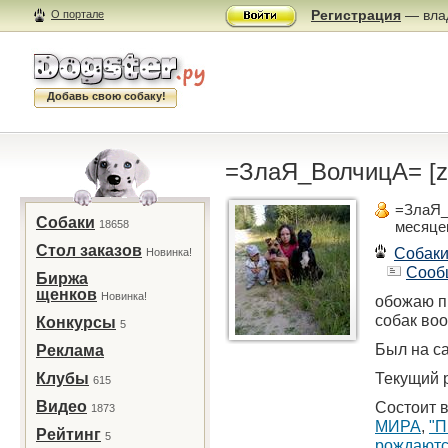
Регистрация
— влад
О портале
Добавь свою собаку!
=ЗлаЯ_ВолчицА= [zl
=ЗлаЯ_
Собаки
18658
месяце
Стол заказов
Собак
Новинка!
Сооб
Биржа
щенков
Новинка!
обожаю п
собак во
Конкурсы
5
Был на са
Реклама
Текущий р
Клубы
615
Видео
Состоит в
1873
МИРА
,
"П
Рейтинг
5
рождаются