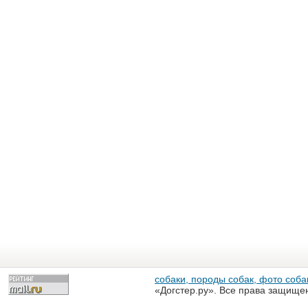
собаки, породы собак, фото собак
«Догстер.ру». Все права защище
разрешена только с письменного