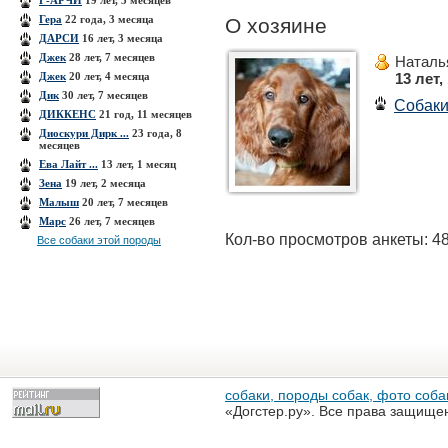
Г-АРЧИ
19 лет, 5 месяцев
Гера
22 года, 3 месяца
О хозяине
ДАРСИ
16 лет, 3 месяца
Джек
28 лет, 7 месяцев
Наталь
Джек
20 лет, 4 месяца
13 лет,
Дик
30 лет, 7 месяцев
Собак
ДИККЕНС
21 год, 11 месяцев
Диоскури Дирк ...
23 года, 8
месяцев
Ева Лайт ...
13 лет, 1 месяц
Зена
19 лет, 2 месяца
Малыш
20 лет, 7 месяцев
Марс
26 лет, 7 месяцев
Кол-во просмотров анкеты: 4
Все собаки этой породы
собаки, породы собак, фото собак
«Догстер.ру». Все права защище
разрешена только с письменного
«Догстер.ру»