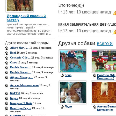
Это точно)))))
13 лет, 10 месяцев назад
Ирландский красный
сеттер
какая замечательная девчушк
Красный сеттер полон энергии,
имеет приветливый и
13 лет, 10 месяцев назад
темпераментный нрав, во время
охоты отличается быстротой и ...
Друзья собаки
Другие собаки этой породы:
всего 8
Allure Show ...
16 лет, 5 месяцев
Boni
26 лет, 2 месяца
Contario Ode ...
21 год, 3 месяца
Cтич
16 лет, 3 месяца
Double Dream ...
19 лет, 6 месяцев
Double Dream ...
19 лет, 3 месяца
Зена
Сontario Ode
Айриш Мелоди ...
22 года, 3
Dominante (
месяца
Дана )
Аксель Максимилиан
16 лет, 2
месяца
БАГГИ
26 лет, 7 месяцев
Барон
18 лет, 4 месяца
Бенадель`Т Вайк
17 лет
Леди
Алетта Белая
Вик-Тори Ред ...
19 лет, 11
(домашняя
месяцев
кличка Лекса