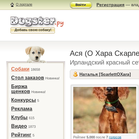
Регистрация
— влад
О портале
Добавь свою собаку!
Ася (О Хара Скарл
Ирландский красный се
Собаки
18658
Наталья [ScarlettOXara]
Стол заказов
Новинка!
Биржа
щенков
Новинка!
Конкурсы
5
Реклама
Клубы
615
Видео
1873
Рейтинг
5
Рейтинг
5.000
после
7
голосов