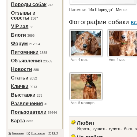
Породы собак
243
Питомник "Из Шервуда", Минск.
Отзывы и
советы
1367
Фотографии собаки
вс
VIP зал
55
Блоги
3696
Форум
212354
Питомники
1888
Ася, 4 мес.
Ася, 4 мес.
Объявления
23509
Новости
888
Статьи
2052
Клички
9913
Выставки
253
Развлечения
Ася, 5 месяцев
31
Пользователи
58644
Карта
бета
Любит
Играть, кушать, гулять, быть
Главная
Контакты
FAQ