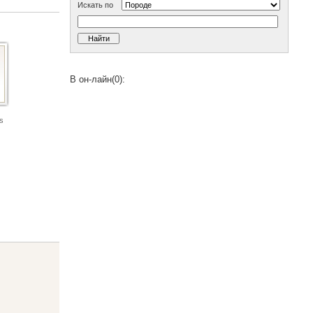
Искать по
В он-лайн(0):
ls