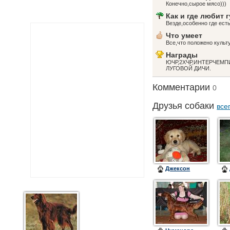
Конечно,сырое мясо)))
Как и где любит 
Везде,особенно где есть
Что умеет
Все,что положено культу
Награды
ЮЧР,2ХЧР,ИНТЕРЧЕМП
ЛУГОВОЙ ДИЧИ.
Комментарии
0
Друзья собаки
все
Джексон