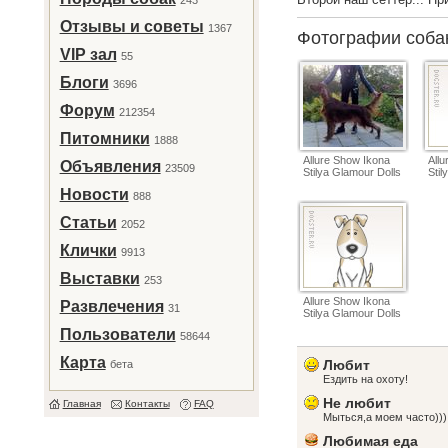
243
Отзывы и советы
1367
Фотографии соб
VIP зал
55
Блоги
3696
Форум
212354
Питомники
1888
Allure Show Ikona
All
Объявления
23509
Stilya Glamour Dolls
Stil
Новости
888
Статьи
2052
Клички
9913
Выставки
253
Allure Show Ikona
Развлечения
31
Stilya Glamour Dolls
Пользователи
58644
Карта
Любит
бета
Ездить на охоту!
Не любит
Главная
Контакты
FAQ
Мыться,а моем часто)))
Любимая еда