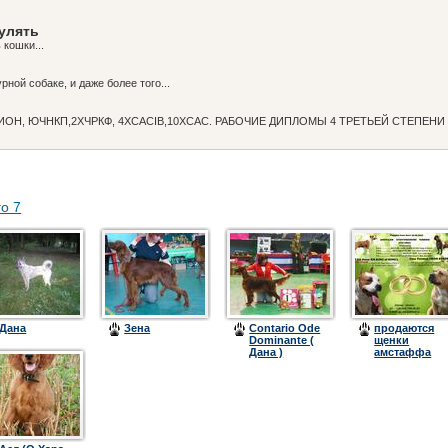
гулять
 кошки...
рной собаке, и даже более того...
ИОН, ЮЧНКП,2ХЧРКФ, 4ХCACIB,10XCAC. РАБОЧИЕ ДИПЛОМЫ 4 ТРЕТЬЕЙ СТЕПЕН
го 7
Дана
Зена
Сontario Ode
продаются
Dominante (
щенки
Дана )
амстаффа