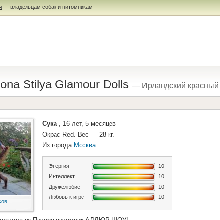
я
— владельцам собак и питомникам
kona Stilya Glamour Dolls
— Ирландский красный 
Сука
, 16 лет, 5 месяцев
Окрас Red. Вес — 28 кг.
Из города
Москва
Энергия
10
Интеллект
10
Дружелюбие
10
Любовь к игре
10
сов
Прилетела из Питера,питомник АЛЛЮР ШОУ!