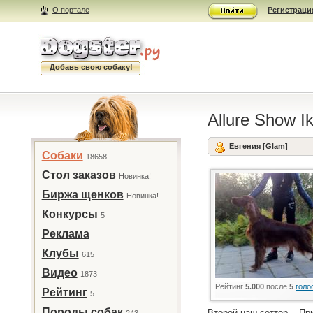
О портале
Регистраци
Добавь свою собаку!
Allure Show I
Евгения [Glam]
Собаки
18658
Стол заказов
Новинка!
Биржа щенков
Новинка!
Конкурсы
5
Реклама
Клубы
615
Видео
1873
Рейтинг
5.000
после
5
голо
Рейтинг
5
Породы собак
Второй наш сеттер... 