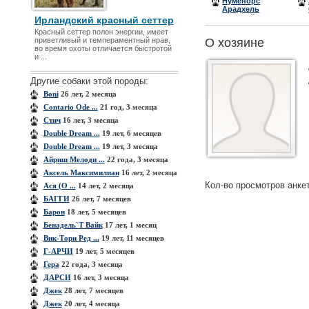
Нуменорс
Арадхель
Эль-Фейниер
Ирландский красный сеттер
(Белла)
Красный сеттер полон энергии, имеет
приветливый и темпераментный нрав,
О хозяине
во время охоты отличается быстротой
и ...
Другие собаки этой породы:
Boni
26 лет, 2 месяца
Contario Ode ...
21 год, 3 месяца
Cтич
16 лет, 3 месяца
Double Dream ...
19 лет, 6 месяцев
Double Dream ...
19 лет, 3 месяца
Айриш Мелоди ...
22 года, 3 месяца
Аксель Максимилиан
16 лет, 2 месяца
Кол-во просмотров анке
Ася (О ...
14 лет, 2 месяца
БАГГИ
26 лет, 7 месяцев
Барон
18 лет, 5 месяцев
Бенадель`Т Вайк
17 лет, 1 месяц
Вик-Тори Ред ...
19 лет, 11 месяцев
Г-АРЧИ
19 лет, 5 месяцев
Гера
22 года, 3 месяца
ДАРСИ
16 лет, 3 месяца
Джек
28 лет, 7 месяцев
Джек
20 лет, 4 месяца