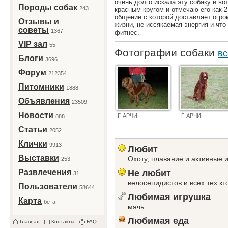
очень долго искала эту собаку и во
Породы собак
243
красным кругом и отмечаю его как 2
общение с которой доставляет огро
Отзывы и
жизни, не иссякаемая энергия и чт
советы
1367
фитнес.
VIP зал
55
Фотографии собаки
вс
Блоги
3696
Форум
212354
Питомники
1888
Объявления
23509
Новости
Г-АРЧИ
Г-АРЧИ
888
Статьи
2052
Клички
9913
Любит
Выставки
Охоту, плавание и активные 
253
Развлечения
Не любит
31
велосепидистов и всех тех кт
Пользователи
58644
Любимая игрушка
Карта
бета
мячь
Любимая еда
Главная
Контакты
FAQ