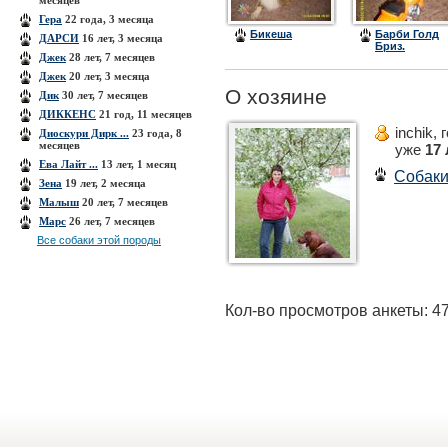
месяцев
Гера
22 года, 3 месяца
Бикеша
Барби Голд
ДАРСИ
16 лет, 3 месяца
Бриз.
Джек
28 лет, 7 месяцев
Джек
20 лет, 3 месяца
О хозяине
Дик
30 лет, 7 месяцев
ДИККЕНС
21 год, 11 месяцев
inchik,
Диоскури Дирк ...
23 года, 8
месяцев
уже
17 
Ева Лайт ...
13 лет, 1 месяц
Собак
Зена
19 лет, 2 месяца
Малыш
20 лет, 7 месяцев
Марс
26 лет, 7 месяцев
Все собаки этой породы
Кол-во просмотров анкеты: 4