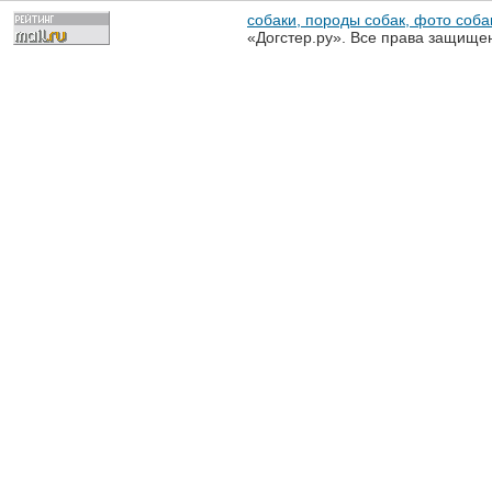
собаки, породы собак, фото собак
«Догстер.ру». Все права защище
разрешена только с письменного
«Догстер.ру»