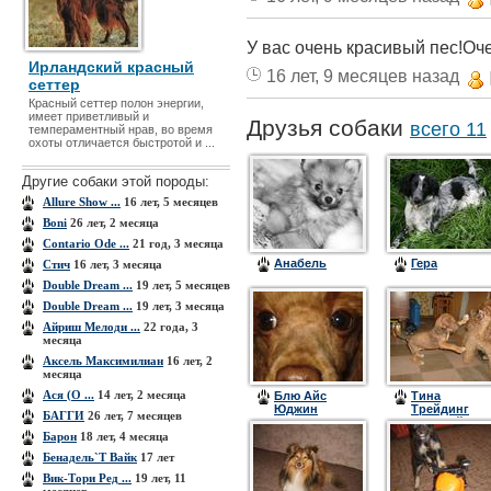
У вас очень красивый пес!Оч
Ирландский красный
16 лет, 9 месяцев назад
сеттер
Красный сеттер полон энергии,
имеет приветливый и
Друзья собаки
всего 11
темпераментный нрав, во время
охоты отличается быстротой и ...
Другие собаки этой породы:
Allure Show ...
16 лет, 5 месяцев
Boni
26 лет, 2 месяца
Contario Ode ...
21 год, 3 месяца
Анабель
Гера
Cтич
16 лет, 3 месяца
Double Dream ...
19 лет, 5 месяцев
Double Dream ...
19 лет, 3 месяца
Айриш Мелоди ...
22 года, 3
месяца
Аксель Максимилиан
16 лет, 2
месяца
Ася (О ...
14 лет, 2 месяца
Блю Айс
Тина
Юджин
Трейдинг
БАГГИ
26 лет, 7 месяцев
Самурай
Невский
Барон
18 лет, 4 месяца
Бенадель`Т Вайк
17 лет
Вик-Тори Ред ...
19 лет, 11