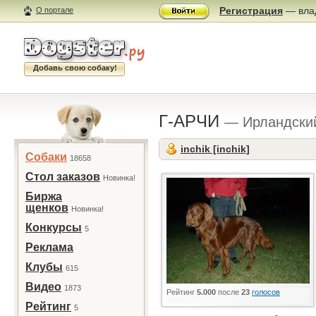
Регистрация
— влад
О портале
Добавь свою собаку!
Г-АРЧИ
— Ирландский
inchik [inchik]
Собаки
18658
Стол заказов
Новинка!
Биржа
щенков
Новинка!
Конкурсы
5
Реклама
Клубы
615
Видео
1873
Рейтинг
5.000
после
23
голосов
Рейтинг
5