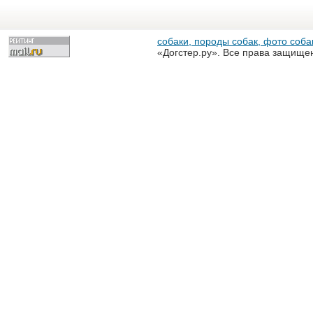
собаки, породы собак, фото собак
«Догстер.ру». Все права защище
разрешена только с письменного
«Догстер.ру»