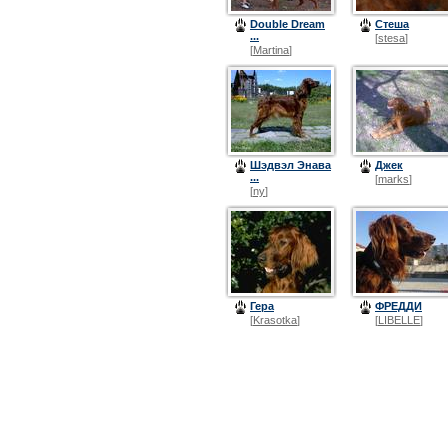
Double Dream
Стеша
...
[
stesa
]
[
Martina
]
Шэдвэл Энава
Джек
...
[
marks
]
[
ny
]
Гера
ФРЕДДИ
[
Krasotka
]
[
LIBELLE
]