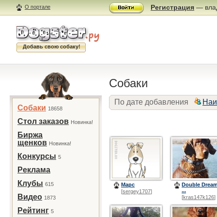
Регистрация
— влад
О портале
Добавь свою собаку!
Собаки
По дате добавления
Наи
Собаки
18658
Стол заказов
Новинка!
Биржа
щенков
Новинка!
Конкурсы
5
Реклама
Клубы
615
Марс
Double Drea
...
[
sergey1707
]
Видео
[
kras147k126
]
1873
Рейтинг
5