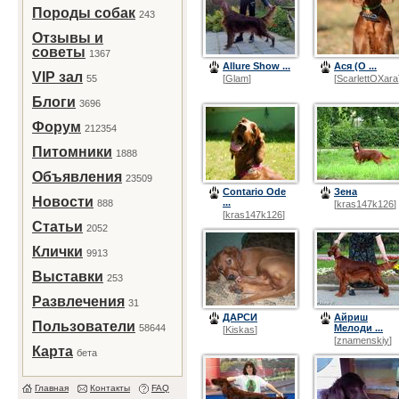
Породы собак
243
Отзывы и
советы
1367
Allure Show ...
Ася (О ...
VIP зал
55
[
Glam
]
[
ScarlettOXara
Блоги
3696
Форум
212354
Питомники
1888
Объявления
23509
Сontario Ode
Зена
Новости
...
888
[
kras147k126
]
[
kras147k126
]
Статьи
2052
Клички
9913
Выставки
253
Развлечения
31
ДАРСИ
Айриш
Пользователи
58644
Мелоди ...
[
Kiskas
]
[
znamenskiy
]
Карта
бета
Главная
Контакты
FAQ