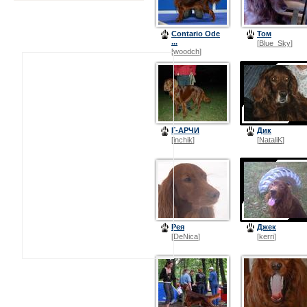
Contario Ode
Том
...
[
Blue_Sky
]
[
woodch
]
Г-АРЧИ
Дик
[
inchik
]
[
NataliK
]
Рея
Джек
[
DeNica
]
[
kerri
]