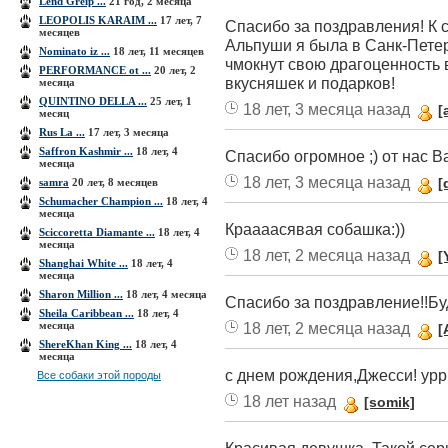
Lend Greip ...
21 год, 2 месяца
LEOPOLIS KARAIM ...
17 лет, 7
Спасибо за поздравления! К
месяцев
Альпуши я была в Санк-Петер
Nominato iz ...
18 лет, 11 месяцев
чмокнут свою драгоценность в
PERFORMANCE ot ...
20 лет, 2
вкусняшек и подарков!
месяца
QUINTINO DELLA ...
25 лет, 1
18 лет, 3 месяца назад
[
месяц
Rus La ...
17 лет, 3 месяца
Saffron Kashmir ...
18 лет, 4
Спасибо огромное ;) от нас В
месяца
18 лет, 3 месяца назад
[
samra
20 лет, 8 месяцев
Schumacher Сhampion ...
18 лет, 4
месяца
Краааасявая собашка:))
Sciccoretta Diamante ...
18 лет, 4
месяца
18 лет, 2 месяца назад
[
Shanghai White ...
18 лет, 4
месяца
Sharon Million ...
18 лет, 4 месяца
Спасибо за поздравление!!Бу
Sheila Caribbean ...
18 лет, 4
месяца
18 лет, 2 месяца назад
[
ShereKhan King ...
18 лет, 4
месяца
с днем рождения,Джесси! уррр
Все собаки этой породы
18 лет назад
[somik]