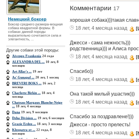
Комментарии
17
Немецкий боксер
хорошая собака)))такая славн
Боксер среднего размера-мощная
18 лет, 4 месяца назад
[
собака квадратной формы. В
собаках данной породы
выразительно сочетаются сила и
элегантность, ...
Джесси - сама нежность)))
родственница))) и Алиса прос
Другие собаки этой породы:
18 лет, 4 месяца назад
Aivengo Frankonia
24 года
[
ALEXANDRA DEL ...
10 лет, 8
месяцев
Спасибо))
Art Allar's ...
19 лет
As' Gunapal ...
20 лет, 1 месяц
18 лет, 4 месяца назад
[
BREVERI BOKS ...
16 лет, 2
месяца
Charlotte Birkin ...
18 лет, 4
Она такой милый ушастик)))
месяца
18 лет, 4 месяца назад
[
Chateau-Margaux Blanche-Neige
...
18 лет, 4 месяца
Dana
19 лет, 9 месяцев
Спасибо за поздравлене!)))
Dzha Division ...
19 лет, 6 месяцев
Джесси - просто прелесть!
Grazie Erden ...
18 лет, 3 месяца
Kleopatra ot ...
22 года, 8
18 лет, 4 месяца назад
[
месяцев