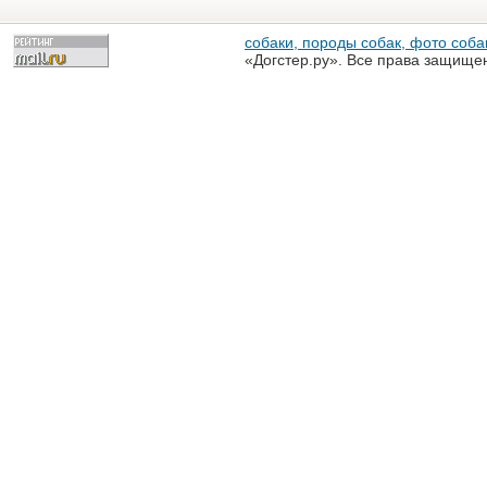
собаки, породы собак, фото собак
«Догстер.ру». Все права защище
разрешена только с письменного
«Догстер.ру»