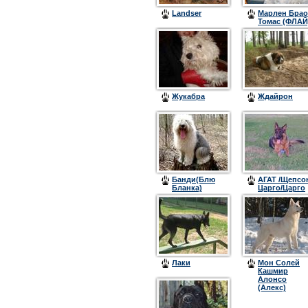
Landser
Марлен Брао
Томас (ФЛАЙ
Жукабра
Ждайрон
Банди(Блю
АГАТ /Щепсо
Бланка)
Царго/Царго
Цигельман/
Лаки
Мон Солей
Кашмир
Алонсо
(Алекс)