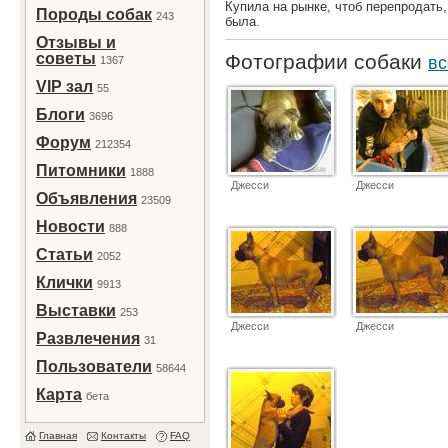
Купила на рынке, чтоб перепродать,
Породы собак
243
была.
Отзывы и
советы
Фотографии собаки
вс
1367
VIP зал
55
Блоги
3696
Форум
212354
Питомники
1888
Джесси
Джесси
Объявления
23509
Новости
888
Статьи
2052
Клички
9913
Выставки
253
Джесси
Джесси
Развлечения
31
Пользователи
58644
Карта
бета
Главная
Контакты
FAQ