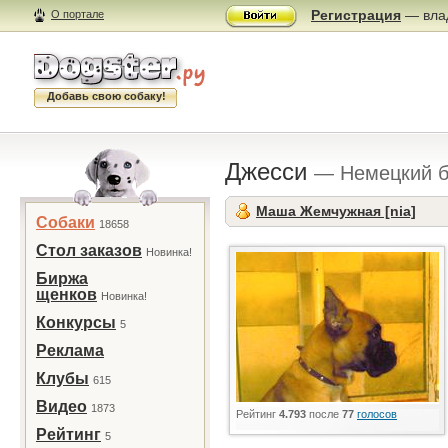
Регистрация
— влад
О портале
Добавь свою собаку!
Джесси
— Немецкий б
Маша Жемчужная [nia]
Собаки
18658
Стол заказов
Новинка!
Биржа
щенков
Новинка!
Конкурсы
5
Реклама
Клубы
615
Видео
1873
Рейтинг
4.793
после
77
голосов
Рейтинг
5