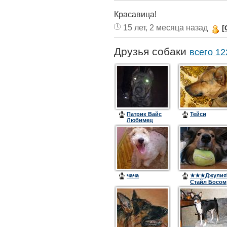
Красавица!
15 лет, 2 месяца назад
[
Друзья собаки
всего 12
Патрик Вайс
Тейси
Любимец
Графа /Раджа/
чача
★★★Джулия
Стайл Босом
Френд
(Лаки)★★★