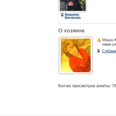
Виареджо
Винчиторе-
его с нами
больше нет :-
((
О хозяине
Маша 
нами у
Собак
Кол-во просмотров анкеты: 7