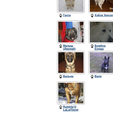
Грета
Хэйли Хенсе
Малыш
Бомбор
(Джедай)
Елдаш
Вальда
Валя
Rubbila'O
LaLa(Ляля)