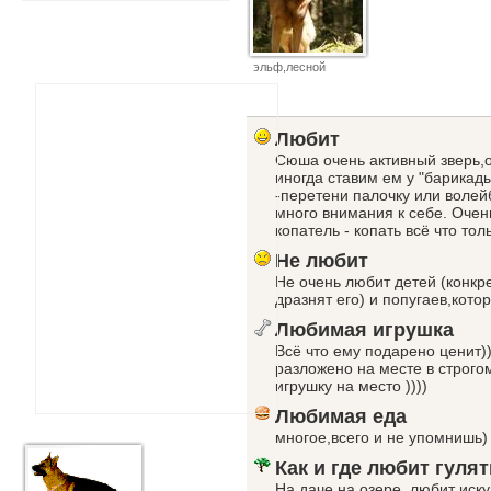
эльф,лесной
Любит
Сюша очень активный зверь,о
иногда ставим ем у "барикады
-перетени палочку или волей
много внимания к себе. Очен
копатель - копать всё что то
Не любит
Не очень любит детей (конкр
дразнят его) и попугаев,котор
Любимая игрушка
Всё что ему подарено ценит))
разложено на месте в строго
игрушку на место ))))
Любимая еда
многое,всего и не упомнишь)
Как и где любит гулят
На даче на озере, любит иск