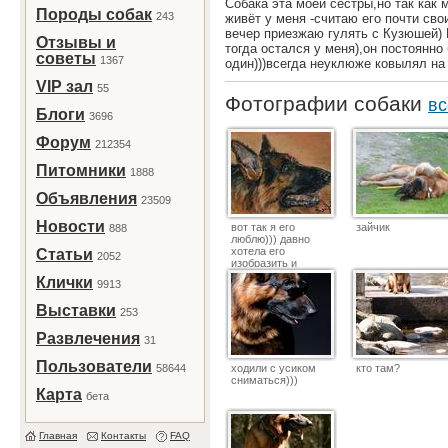
Собака эта моей сестры,но так как 
Породы собак
243
живёт у меня -считаю его почти св
вечер приезжаю гулять с Кузюшей) К
Отзывы и
тогда остался у меня),он постоянно
советы
1367
один)))всегда неуклюже ковылял на
VIP зал
55
Фотографии собаки
вс
Блоги
3696
Форум
212354
Питомники
1888
Объявления
23509
Новости
вот так я его
зайчик
888
люблю))) давно
хотела его
Статьи
2052
изобразить и
наконец)
Клички
9913
Выставки
253
Развлечения
31
Пользователи
58644
ходили с усиком
кто там?
сниматься)))
Карта
бета
Главная
Контакты
FAQ