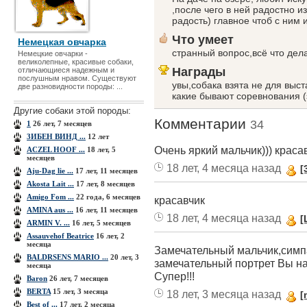
,после чего в ней радостно и
радость) главное чтоб с ним 
Что умеет
Немецкая овчарка
странный вопрос,всё что дел
Немецкие овчарки -
великолепные, красивые собаки,
Награды
отличающиеся надежным и
послушным нравом. Существуют
увы,собака взята не для выс
две разновидности породы: ...
какие бывают соревнования (
Другие собаки этой породы:
Комментарии
34
1
26 лет, 7 месяцев
3ИБЕН ВИНД ...
12 лет
Очень яркий мальчик))) красав
ACZEL HOOF ...
18 лет, 5
месяцев
18 лет, 4 месяца назад
[
Aju-Dag lie ...
17 лет, 11 месяцев
Akosta Lait ...
17 лет, 8 месяцев
Amigo Fom ...
22 года, 6 месяцев
красавчик
AMINA aus ...
16 лет, 11 месяцев
18 лет, 4 месяца назад
[
ARMIN V. ...
16 лет, 5 месяцев
Assauvehof Beatrice
16 лет, 2
месяца
Замечательный мальчик,симп
BALDRSENS MARIO ...
20 лет, 3
замечательный портрет Вы на
месяца
Супер!!!
Baron
26 лет, 7 месяцев
BERTA
15 лет, 3 месяца
18 лет, 3 месяца назад
[
Best of ...
17 лет, 2 месяца