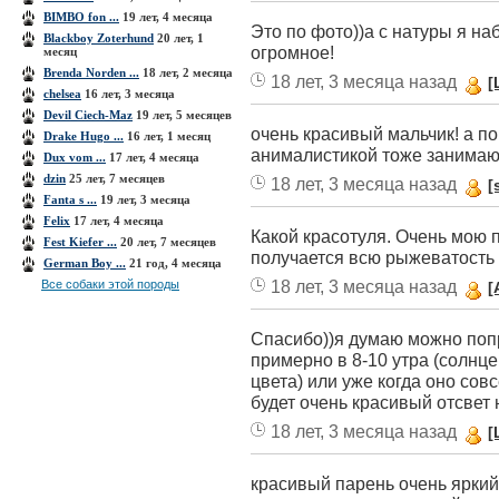
BIMBO fon ...
19 лет, 4 месяца
Это по фото))а с натуры я на
Blackboy Zoterhund
20 лет, 1
огромное!
месяц
Brenda Norden ...
18 лет, 2 месяца
18 лет, 3 месяца назад
[
chelsea
16 лет, 3 месяца
Devil Ciech-Maz
19 лет, 5 месяцев
очень красивый мальчик! а п
Drake Hugo ...
16 лет, 1 месяц
анималистикой тоже занимаю
Dux vom ...
17 лет, 4 месяца
dzin
25 лет, 7 месяцев
18 лет, 3 месяца назад
[
Fanta s ...
19 лет, 3 месяца
Felix
17 лет, 4 месяца
Какой красотуля. Очень мою п
Fest Kiefer ...
20 лет, 7 месяцев
получается всю рыжеватость
German Boy ...
21 год, 4 месяца
18 лет, 3 месяца назад
Все собаки этой породы
[
Спасибо))я думаю можно поп
примерно в 8-10 утра (солнце
цвета) или уже когда оно совсе
будет очень красивый отсвет н
18 лет, 3 месяца назад
[
красивый парень очень яркий 