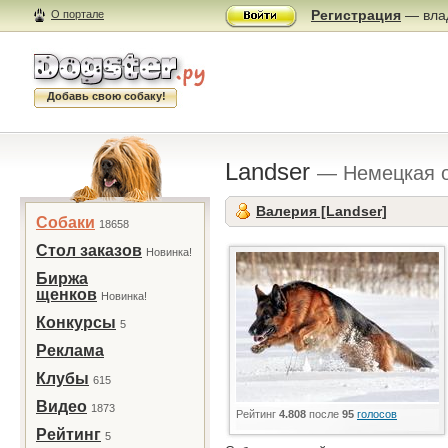
Регистрация
— влад
О портале
Добавь свою собаку!
Landser
— Немецкая 
Валерия [Landser]
Собаки
18658
Стол заказов
Новинка!
Биржа
щенков
Новинка!
Конкурсы
5
Реклама
Клубы
615
Видео
1873
Рейтинг
4.808
после
95
голосов
Рейтинг
5