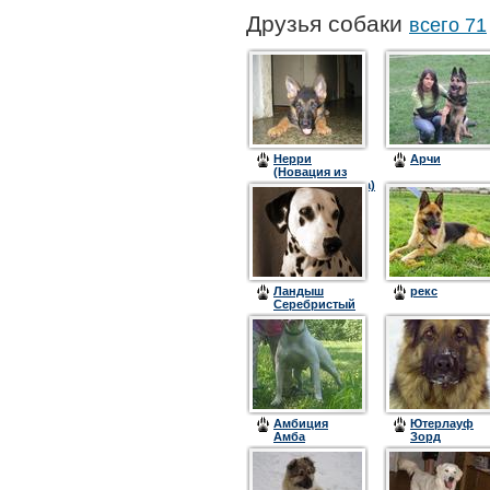
Друзья собаки
всего 71
Нерри
Арчи
(Новация из
Катариненбурга)
Ландыш
рекс
Серебристый
с Невских
Островов
Амбиция
Ютерлауф
Амба
Зорд
Астильда