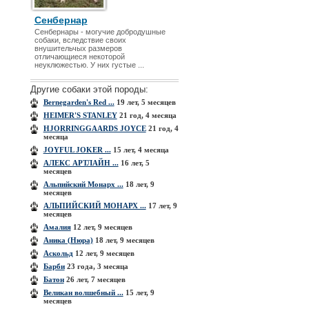
Сенбернар
Сенбернары - могучие добродушные
собаки, вследствие своих
внушительчых размеров
отличающиеся некоторой
неуклюжестью. У них густые ...
Другие собаки этой породы:
Bernegarden's Red ...
19 лет, 5 месяцев
HEIMER'S STANLEY
21 год, 4 месяца
HJORRINGGAARDS JOYCE
21 год, 4
месяца
JOYFUL JOKER ...
15 лет, 4 месяца
АЛЕКС АРТЛАЙН ...
16 лет, 5
месяцев
Альпийский Монарх ...
18 лет, 9
месяцев
АЛЬПИЙСКИЙ МОНАРХ ...
17 лет, 9
месяцев
Амалия
12 лет, 9 месяцев
Аника (Нюра)
18 лет, 9 месяцев
Аскольд
12 лет, 9 месяцев
Барби
23 года, 3 месяца
Батон
26 лет, 7 месяцев
Великан волшебный ...
15 лет, 9
месяцев