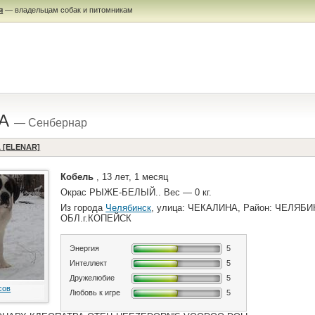
я
— владельцам собак и питомникам
ДА
— Сенбернар
 [ELENAR]
Кобель
, 13 лет, 1 месяц
Окрас РЫЖЕ-БЕЛЫЙ.. Вес — 0 кг.
Из города
Челябинск
, улица: ЧЕКАЛИНА, Район: ЧЕЛЯБ
ОБЛ.г.КОПЕЙСК
Энергия
5
Интеллект
5
Дружелюбие
5
сов
Любовь к игре
5