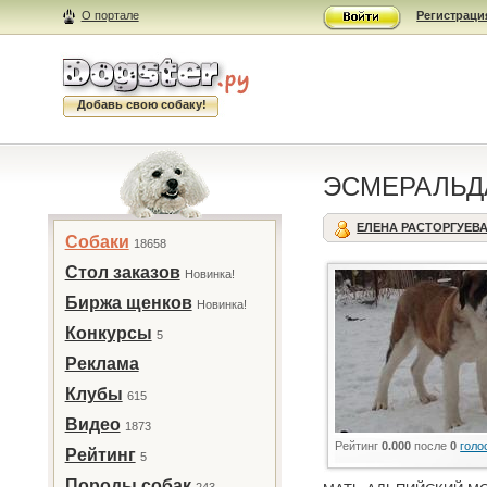
О портале
Регистраци
Добавь свою собаку!
ЭСМЕРАЛЬ
ЕЛЕНА РАСТОРГУЕВА
Собаки
18658
Стол заказов
Новинка!
Биржа щенков
Новинка!
Конкурсы
5
Реклама
Клубы
615
Видео
1873
Рейтинг
0.000
после
0
голо
Рейтинг
5
Породы собак