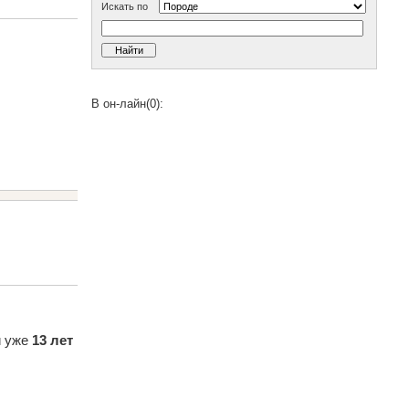
Искать по
В он-лайн(0):
и уже
13 лет