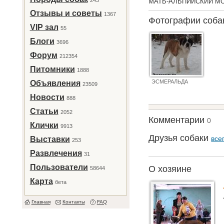
243
МАТЬ-АЛЬПИЙСКИЙ МО
Отзывы и советы
1367
Фотографии соб
VIP зал
55
Блоги
3696
Форум
212354
Питомники
1888
ЭСМЕРАЛЬДА
Объявления
23509
Новости
888
Статьи
2052
Комментарии
0
Клички
9913
Друзья собаки
все
Выставки
253
Развлечения
31
Пользователи
О хозяине
58644
Карта
бета
Главная
Контакты
FAQ