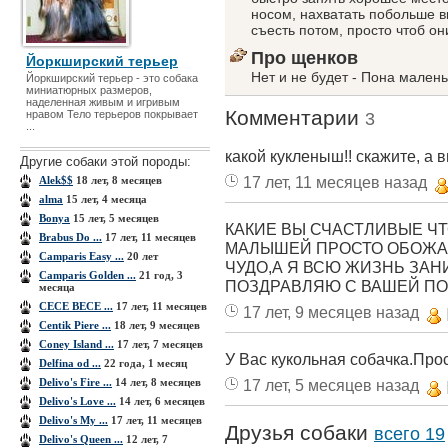
носом, нахватать побольше в
съесть потом, просто чтоб он
Про щенков
Йоркширский терьер
Нет и не будет - Пона малень
Йоркширский терьер - это собака
миниатюрных размеров,
наделенная живым и игривым
Комментарии
нравом Тело терьеров покрывает
3
...
какой кукленыш!! скажите, а 
Другие собаки этой породы:
17 лет, 11 месяцев назад
Alek$$
18 лет, 8 месяцев
alma
15 лет, 4 месяца
Bonya
15 лет, 5 месяцев
КАКИЕ ВЫ СЧАСТЛИВЫЕ ЧТ
Brabus Do ...
17 лет, 11 месяцев
МАЛЫШЕЙ ПРОСТО ОБОЖАЮ
Camparis Easy ...
20 лет
ЧУДО,А Я ВСЮ ЖИЗНЬ ЗА
Camparis Golden ...
21 год, 3
ПОЗДРАВЛЯЮ С ВАШЕЙ ПОН
месяца
CECE BECE ...
17 лет, 11 месяцев
17 лет, 9 месяцев назад
Centik Piere ...
18 лет, 9 месяцев
Coney Island ...
17 лет, 7 месяцев
У Вас кукольная собачка.Просто
Delfina od ...
22 года, 1 месяц
Delivo's Fire ...
14 лет, 8 месяцев
17 лет, 5 месяцев назад
Delivo's Love ...
14 лет, 6 месяцев
Delivo's My ...
17 лет, 11 месяцев
Друзья собаки
всего 19
Delivo's Queen ...
12 лет, 7