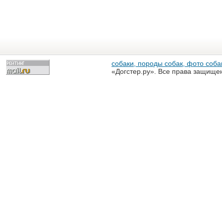
собаки, породы собак, фото собак
«Догстер.ру». Все права защище
разрешена только с письменного
«Догстер.ру»