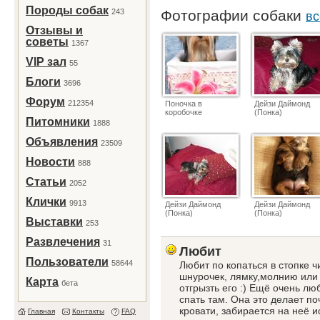
Породы собак
243
Фотографии собаки
вс
Отзывы и
советы
1367
VIP зал
55
Блоги
3696
Форум
212354
Поночка в
Дейзи Даймонд
коробочке
(Понка)
Питомники
1888
Объявления
23509
Новости
888
Статьи
2052
Клички
9913
Дейзи Даймонд
Дейзи Даймонд
(Понка)
(Понка)
Выставки
253
Развлечения
31
Любит
Пользователи
58644
Любит по копаться в стопке ч
шнурочек, лямку,молнию или 
Карта
бета
отгрызть его :) Ещё очень лю
спать там. Она это делает по
кровати, забирается на неё и
Главная
Контакты
FAQ