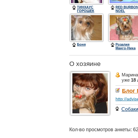
ТИНХАУС
RED BURBO
ГОРОШЕК
NOEL
(ГОРОХ)
CONCORDE
(НОЛИК)
Боня
Розалия
Манго-Ника
О хозяине
Марина
уже
18 
Блог
http://advi
Собак
Кол-во просмотров анкеты: 6