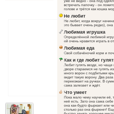
уже не видно - она под оде
встречать папочку - он ложит
голове и трётся как кошка мор
Не любит
Не любит, когда вокруг начин
это бывает очень редко), она
Любимая игрушка
Определённой любимой игруш
ей очень нравится играть в о
Любимая еда
Свой собачёночий корм и поч
Как и где любит гулят
Любит гулять везде, но чаще 
дворе стараемся не гулять из
много ворон с подбитыми кры
видит такую ворону. Два раза
переезжает на ручках. В сум
сама залезает и ждёт.
Что умеет
Пока мало чему научили её, т
неё есть. Зато она сама себ
она как-будто фыркает или чи
столько раз она фыркнет! Е
быстро занять хорошее место 