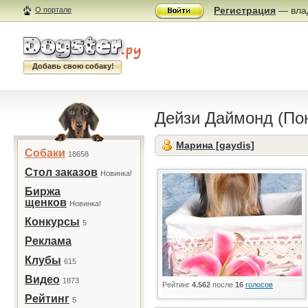
Регистрация
— влад
О портале
Добавь свою собаку!
Дейзи Даймонд (По
Марина [gaydis]
Собаки
18658
Стол заказов
Новинка!
Биржа
щенков
Новинка!
Конкурсы
5
Реклама
Клубы
615
Видео
1873
Рейтинг
4.562
после
16
голосов
Рейтинг
5