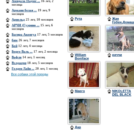
Амидала Падме ...
16 лет, 2
месяца
Армани белая ...
19 лет, 9
месяцев
Рута
Жан
Арнольд
25 лет, 10 месяцев
Гобен.Домаш
АРЧИ (Гуэрино ...
15 лет, 6
имя ВАНЕЧК
месяцев
Багира Аконгуа
17 лет, 5 месяцев
бим
26 лет, 7 месяцев
Бой
12 лет, 4 месяца
Борго Валь ...
17 лет, 2 месяца
William
риччи
Вафля
14 лет, 1 месяц
Boniface
(Боня)
Вэлджери
18 лет, 5 месяцев
Голден Лайн ...
20 лет, 1 месяц
Все собаки этой породы
Марго
NIKOLETTA
DEL BLACK
Дар