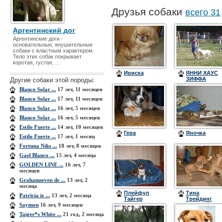
Друзья собаки
всего 31
Аргентинский дог
Аргентинские доги -
основательные, внушительные
собаки с властным характером.
Тело этих собак покрывает
коротая, густая, ...
Ириска
ЯННИ ХАУС
ЗИФФА
Другие собаки этой породы:
Blanco Solar ...
17 лет, 11 месяцев
Blanco Solar ...
17 лет, 11 месяцев
Blanco Solar ...
16 лет, 5 месяцев
Blanco Solar ...
16 лет, 5 месяцев
​Estilo Fuerte ...
14 лет, 10 месяцев
Гера
Яночка
Estilo Fuerte ...
17 лет, 1 месяц
Fortuna Niks ...
18 лет, 8 месяцев
Gael Blanco ...
15 лет, 4 месяца
GOLDEN LINE ...
16 лет, 7
месяцев
Grahamseven de ...
13 лет, 2
месяца
Плейфул
Тина
Patricia iz ...
13 лет, 2 месяца
Тайгер
Трейдинг
Saymon
16 лет, 9 месяцев
Кристмас
Самурай
Сюрпрайз
Невский
Taiger*s White ...
21 год, 2 месяца
(Митя)