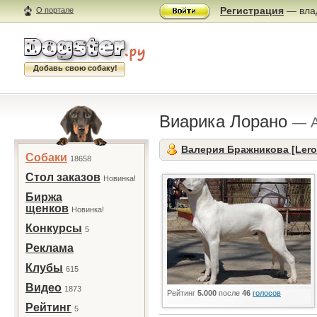
Регистрация
— влад
О портале
Добавь свою собаку!
Виарика Лорано
— А
Валерия Бражникова [Lero
Собаки
18658
Стол заказов
Новинка!
Биржа
щенков
Новинка!
Конкурсы
5
Реклама
Клубы
615
Видео
1873
Рейтинг
5.000
после
46
голосов
Рейтинг
5