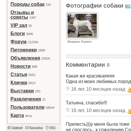
Породы собак
Фотографии собаки
243
вс
Отзывы и
советы
1367
VIP зал
55
Блоги
3696
Форум
Виарика Лорано
212354
Питомники
1888
Объявления
23509
Комментарии
8
Новости
888
Статьи
2052
Какая же красиваяяяя
Одна из моих любимых пород
Клички
9913
16 лет, 10 месяцев назад
Выставки
253
Развлечения
31
Татьяна, спасибо!!!
Пользователи
58644
16 лет, 10 месяцев назад
Карта
бета
Прелесть)))у меня была тоже
Главная
Контакты
FAQ
не срослось...к сожалению.С