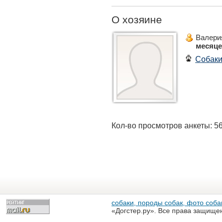
О хозяине
Валери
месяц
Собак
Кол-во просмотров анкеты: 5
собаки, породы собак, фото собак
«Догстер.ру». Все права защище
разрешена только с письменного