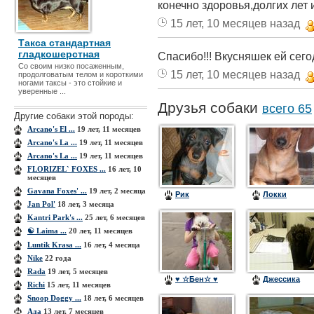
конечно здоровья,долгих лет 
15 лет, 10 месяцев назад
Такса стандартная
гладкошерстная
Спасибо!!! Вкусняшек ей сего
Со своим низко посаженным,
15 лет, 10 месяцев назад
продолговатым телом и короткими
ногами таксы - это стойкие и
уверенные ...
Друзья собаки
всего 65
Другие собаки этой породы:
Arcano's El ...
19 лет, 11 месяцев
Arcano's La ...
19 лет, 11 месяцев
Arcano's La ...
19 лет, 11 месяцев
FLORIZEL` FOXES ...
16 лет, 10
месяцев
Gavana Foxes' ...
19 лет, 2 месяца
Рик
Локки
Jan Pol'
18 лет, 3 месяца
Kantri Park's ...
25 лет, 6 месяцев
☯ Laima ...
20 лет, 11 месяцев
Luntik Krasa ...
16 лет, 4 месяца
Nike
22 года
Rada
19 лет, 5 месяцев
♥ ☆Бен☆ ♥
Джессика
Richi
15 лет, 11 месяцев
Snoop Doggy ...
18 лет, 6 месяцев
Ада
13 лет, 7 месяцев