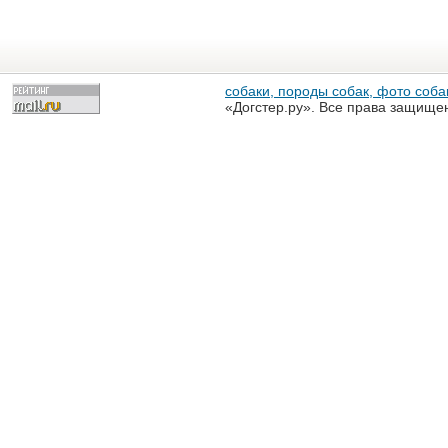
собаки, породы собак, фото собак
«Догстер.ру». Все права защище
разрешена только с письменного
«Догстер.ру»