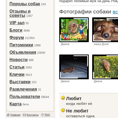
подарил любимый муж на День Рож
Породы собак
243
Фотографии собаки
Отзывы и
вс
советы
1367
VIP зал
55
Блоги
3696
Форум
212354
Джина
наша Доню
Питомники
1888
Объявления
23509
Новости
888
Статьи
2052
Клички
9913
Выставки
Джина
Джина
253
Развлечения
31
Пользователи
58644
Любит
когда любят её
Карта
бета
Не любит
Главная
Контакты
FAQ
оставаться одна