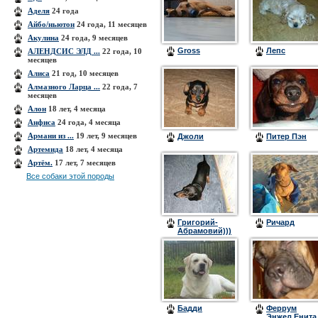
Аделя
24 года
Айбо/ньютон
24 года, 11 месяцев
Акулина
24 года, 9 месяцев
Gross
Лепс
АЛЕНДСИС ЭЛД ...
22 года, 10
месяцев
Алиса
21 год, 10 месяцев
Алмазного Ларца ...
22 года, 7
месяцев
Алон
18 лет, 4 месяца
Анфиса
24 года, 4 месяца
Армани из ...
19 лет, 9 месяцев
Джоли
Питер Пэн
Артемида
18 лет, 4 месяца
Артём.
17 лет, 7 месяцев
Все собаки этой породы
Григорий-
Ричард
Абрамовий)))
(Гоша)
Бадди
Феррум
Энжел Енита