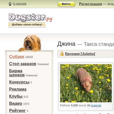
Регистрация
— влад
О портале
Добавь свою собаку!
Джина
— Такса станд
Евгения [Juletta]
Собаки
18658
Стол заказов
Новинка!
Биржа
щенков
Новинка!
Конкурсы
5
Реклама
Клубы
615
Видео
1873
Рейтинг
5.000
после
34
голосов
Рейтинг
5