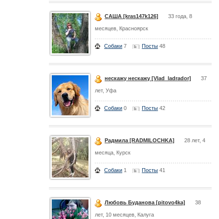
САША [kras147k126]
33 года, 8
месяцев, Красноярск
Собаки
7
Посты
48
нескажу нескажу [Vlad_ladrador]
37
лет, Уфа
Собаки
0
Посты
42
Радмила [RADMILOCHKA]
28 лет, 4
месяца, Курск
Собаки
1
Посты
41
Любовь Буданова [pitovo4ka]
38
лет, 10 месяцев, Калуга