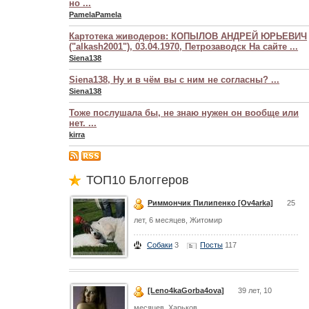
но ...
PamelaPamela
Картотека живодеров: КОПЫЛОВ АНДРЕЙ ЮРЬЕВИЧ
("alkash2001"), 03.04.1970, Петрозаводск На сайте ...
Siena138
Siena138, Ну и в чём вы с ним не согласны? ...
Siena138
Тоже послушала бы, не знаю нужен он вообще или
нет. ...
kirra
ТОП10 Блоггеров
Риммончик Пилипенко [Ov4arka]
25
лет, 6 месяцев, Житомир
Собаки
3
Посты
117
[Leno4kaGorba4ova]
39 лет, 10
месяцев, Харьков