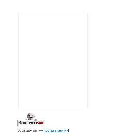
Будь другом, —
поставь кнопку
!