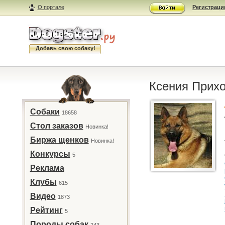
О портале
Регистраци
Добавь свою собаку!
Ксения Прихо
Собаки
18658
Стол заказов
Новинка!
Биржа щенков
Новинка!
Конкурсы
5
Реклама
Клубы
615
Видео
1873
Рейтинг
5
Породы собак