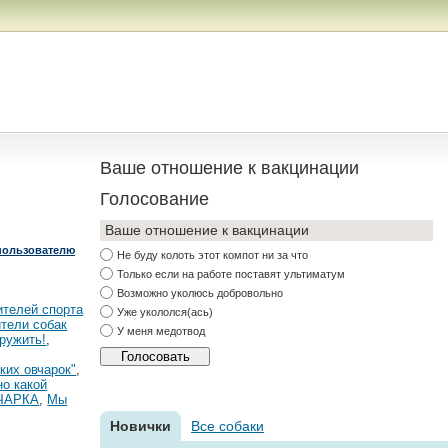
Ваше отношение к вакцинации
Голосование
Ваше отношение к вакцинации
пользователю
Не буду колоть этот компот ни за что
Только если на работе поставят ультиматум
Возможно уколюсь добровольно
ителей спорта
Уже укололся(ась)
тели собак
У меня медотвод
ружить!
,
ких овчарок"
,
но какой
ЧАРКА
,
Мы
Новички
Все собаки