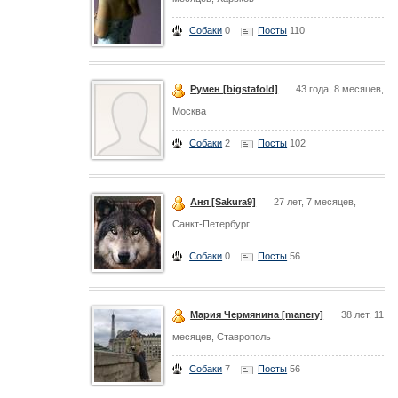
Собаки
0
Посты
110
Румен [bigstafold]
43 года, 8 месяцев,
Москва
Собаки
2
Посты
102
Аня [Sakura9]
27 лет, 7 месяцев,
Санкт-Петербург
Собаки
0
Посты
56
Мария Чермянина [manery]
38 лет, 11
месяцев, Ставрополь
Собаки
7
Посты
56