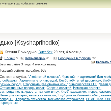
я
— владельцам собак и питомникам
дько [Ksyshaprihodko]
Ксения Приходько,
Витебск
29 лет, 4 месяца
Собаки
Комментарии
Сообщения в форуме
3
65
690
Написать 
Был на сайте 3 года, 4 месяца назад
Текущий рейтинг на сайте: 905
Состоит в клубах:
"Любителей овчарок"
,
Фристайл и аджилити! Для люб
с собаками!
,
Аджилити -это навсегда!
,
Клуб любителей дворняжек
,
Люби
разных пород!
,
Старонемецкая овчарка или длинношерстая НО.
,
Давай д
Отечественные породы собак
,
Спорт с собакой
,
Немецкая овчарка-
ум,преданность,красота.
,
кинология ру
,
Клуб" кавказских и среднеазиатс
Немецкие овчарки
,
немецкая овчарка
,
Клуб для любителей собак, неваж
породы..
,
"Гордость отечества" московская сторожевая
,
НЕМЕЦКАЯ ОВ
породистые!!!!!!
,