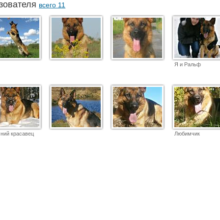
зователя
всего 11
Я и Ральф
ний красавец
Любимчик