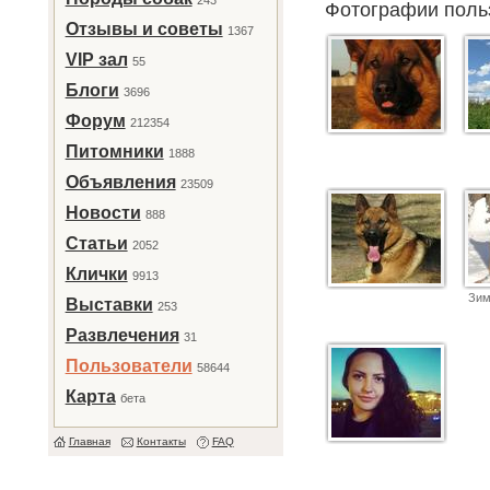
243
Фотографии поль
Отзывы и советы
1367
VIP зал
55
Блоги
3696
Форум
212354
Питомники
1888
Объявления
23509
Новости
888
Статьи
2052
Клички
9913
Зим
Выставки
253
Развлечения
31
Пользователи
58644
Карта
бета
Главная
Контакты
FAQ